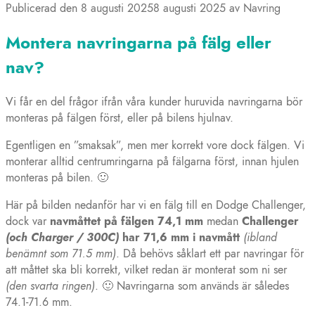
Publicerad den
8 augusti 2025
8 augusti 2025
av
Navring
Montera navringarna på fälg eller
nav?
Vi får en del frågor ifrån våra kunder huruvida navringarna bör
monteras på fälgen först, eller på bilens hjulnav.
Egentligen en ”smaksak”, men mer korrekt vore dock fälgen. Vi
monterar alltid centrumringarna på fälgarna först, innan hjulen
monteras på bilen. 🙂
Här på bilden nedanför har vi en fälg till en Dodge Challenger,
dock var
navmåttet på fälgen 74,1 mm
medan
Challenger
(och Charger / 300C)
har 71,6 mm i navmått
(ibland
benämnt som 71.5 mm)
. Då behövs såklart ett par navringar för
att måttet ska bli korrekt, vilket redan är monterat som ni ser
(den svarta ringen)
. 🙂 Navringarna som används är således
74.1-71.6 mm.