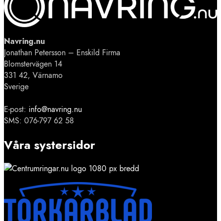
Navring.nu
Jonathan Petersson – Enskild Firma
Blomstervägen 14
331 42, Värnamo
Sverige
E-post:
info@navring.nu
SMS: 076-797 62 58
Våra systersidor