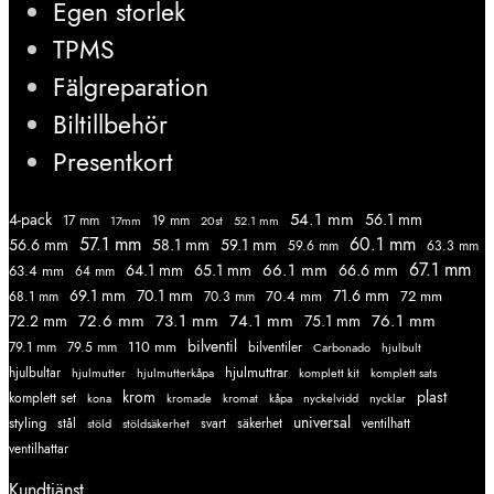
Egen storlek
TPMS
Fälgreparation
Biltillbehör
Presentkort
54.1 mm
56.1 mm
4-pack
17 mm
19 mm
52.1 mm
17mm
20st
57.1 mm
60.1 mm
56.6 mm
58.1 mm
59.1 mm
59.6 mm
63.3 mm
67.1 mm
66.1 mm
64.1 mm
65.1 mm
66.6 mm
63.4 mm
64 mm
69.1 mm
70.1 mm
71.6 mm
70.4 mm
72 mm
68.1 mm
70.3 mm
72.6 mm
73.1 mm
74.1 mm
76.1 mm
72.2 mm
75.1 mm
110 mm
bilventil
79.1 mm
79.5 mm
bilventiler
Carbonado
hjulbult
hjulmuttrar
hjulbultar
komplett kit
komplett sats
hjulmutter
hjulmutterkåpa
krom
plast
komplett set
kromade
kromat
nycklar
kona
kåpa
nyckelvidd
styling
universal
svart
ventilhatt
stål
stöld
stöldsäkerhet
säkerhet
ventilhattar
Kundtjänst