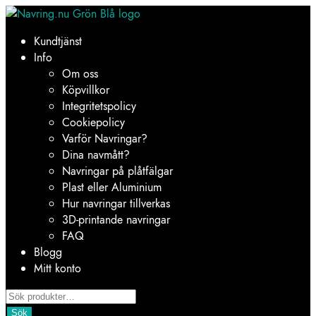
Hoppa
Hoppa
till
till
Kundtjänst
navigering
innehåll
Info
Om oss
Köpvillkor
Integritetspolicy
Cookiepolicy
Varför Navringar?
Dina navmått?
Navringar på plåtfälgar
Plast eller Aluminium
Hur navringar tillverkas
3D-printande navringar
FAQ
Blogg
Mitt konto
Products
search
Sök