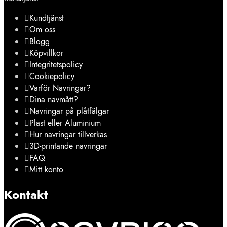
Kundtjänst
Om oss
Blogg
Köpvillkor
Integritetspolicy
Cookiepolicy
Varför Navringar?
Dina navmått?
Navringar på plåtfälgar
Plast eller Aluminium
Hur navringar tillverkas
3D-printande navringar
FAQ
Mitt konto
Kontakt