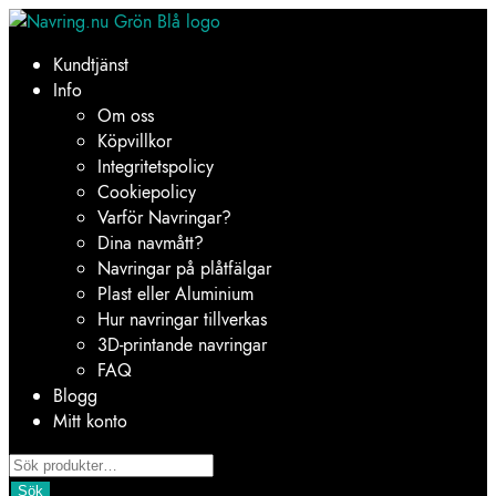
Hoppa
Hoppa
till
till
Kundtjänst
navigering
innehåll
Info
Om oss
Köpvillkor
Integritetspolicy
Cookiepolicy
Varför Navringar?
Dina navmått?
Navringar på plåtfälgar
Plast eller Aluminium
Hur navringar tillverkas
3D-printande navringar
FAQ
Blogg
Mitt konto
Products
search
Sök