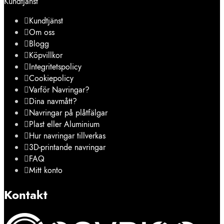
Kundtjänst
Kundtjänst
Om oss
Blogg
Köpvillkor
Integritetspolicy
Cookiepolicy
Varför Navringar?
Dina navmått?
Navringar på plåtfälgar
Plast eller Aluminium
Hur navringar tillverkas
3D-printande navringar
FAQ
Mitt konto
Kontakt