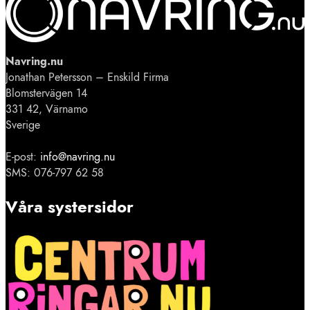
Navring.nu
Jonathan Petersson – Enskild Firma
Blomstervägen 14
331 42, Värnamo
Sverige
E-post:
info@navring.nu
SMS: 076-797 62 58
Våra systersidor