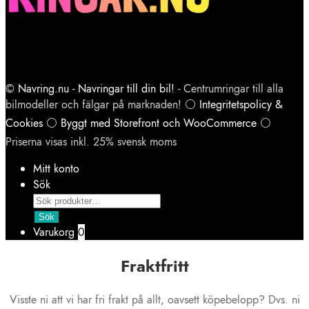
©
Navring.nu - Navringar till din bil!
- Centrumringar till alla
bilmodeller och fälgar på marknaden! ⚪
Integritetspolicy &
Cookies
⚪
Byggt med Storefront och WooCommerce
⚪
Priserna visas inkl. 25% svensk moms
Mitt konto
Sök
Products
search
Sök
Varukorg
0
Fraktfritt
Visste ni att vi har fri frakt på allt, oavsett köpebelopp? Dvs. ni