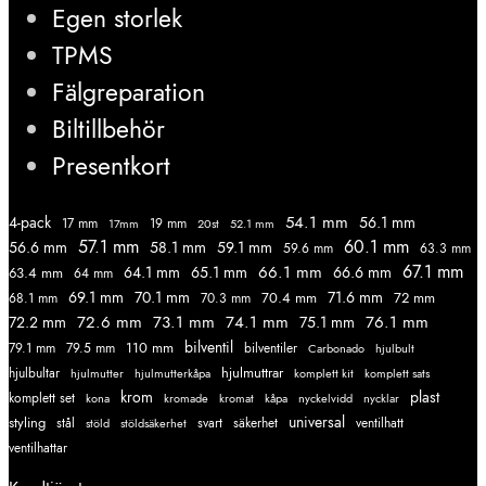
Egen storlek
TPMS
Fälgreparation
Biltillbehör
Presentkort
54.1 mm
56.1 mm
4-pack
17 mm
19 mm
52.1 mm
17mm
20st
57.1 mm
60.1 mm
56.6 mm
58.1 mm
59.1 mm
59.6 mm
63.3 mm
67.1 mm
66.1 mm
64.1 mm
65.1 mm
66.6 mm
63.4 mm
64 mm
69.1 mm
70.1 mm
71.6 mm
70.4 mm
72 mm
68.1 mm
70.3 mm
72.6 mm
73.1 mm
74.1 mm
76.1 mm
72.2 mm
75.1 mm
110 mm
bilventil
79.1 mm
79.5 mm
bilventiler
Carbonado
hjulbult
hjulmuttrar
hjulbultar
komplett kit
komplett sats
hjulmutter
hjulmutterkåpa
krom
plast
komplett set
kromade
kromat
nycklar
kona
kåpa
nyckelvidd
styling
universal
svart
ventilhatt
stål
stöld
stöldsäkerhet
säkerhet
ventilhattar