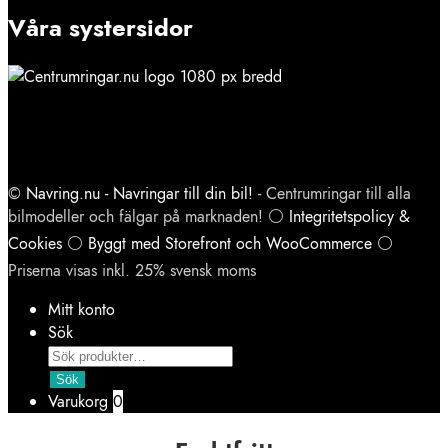
Våra systersidor
©
Navring.nu - Navringar till din bil!
- Centrumringar till alla
bilmodeller och fälgar på marknaden! ⚪
Integritetspolicy &
Cookies
⚪
Byggt med Storefront och WooCommerce
⚪
Priserna visas inkl. 25% svensk moms
Mitt konto
Sök
Products
search
Sök
Varukorg
0