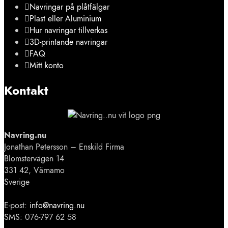
Navringar på plåtfälgar
Plast eller Aluminium
Hur navringar tillverkas
3D-printande navringar
FAQ
Mitt konto
Kontakt
Navring.nu
Jonathan Petersson – Enskild Firma
Blomstervägen 14
331 42, Värnamo
Sverige
E-post:
info@navring.nu
SMS: 076-797 62 58