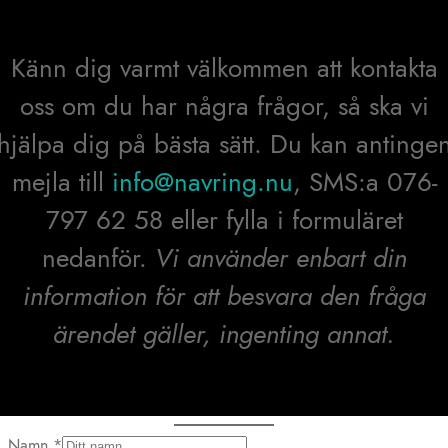
Känn dig varmt välkommen att kontakta
oss om du har några frågor, så ska vi
hjälpa dig på bästa sätt. Du kan antinge
mejla till
info@navring.nu
, SMS:a 076-
797 62 58 eller fylla i formuläret
nedanför.
Vi använder enbart din
information för att besvara den fråga
ärendet gäller, ingenting annat.
Namn
*