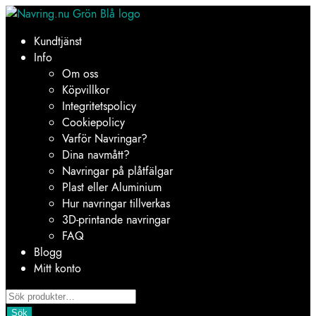
Hoppa
Hoppa
till
till
Kundtjänst
navigering
innehåll
Info
Om oss
Köpvillkor
Integritetspolicy
Cookiepolicy
Varför Navringar?
Dina navmått?
Navringar på plåtfälgar
Plast eller Aluminium
Hur navringar tillverkas
3D-printande navringar
FAQ
Blogg
Mitt konto
Products
search
Sök