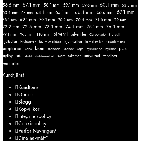
57.1 mm
60.1 mm
56.6 mm
58.1 mm
59.1 mm
59.6 mm
63.3 mm
67.1 mm
66.1 mm
64.1 mm
65.1 mm
66.6 mm
63.4 mm
64 mm
69.1 mm
70.1 mm
71.6 mm
70.4 mm
72 mm
68.1 mm
70.3 mm
72.6 mm
73.1 mm
74.1 mm
76.1 mm
72.2 mm
75.1 mm
110 mm
bilventil
79.1 mm
79.5 mm
bilventiler
Carbonado
hjulbult
hjulmuttrar
hjulbultar
komplett kit
komplett sats
hjulmutter
hjulmutterkåpa
krom
plast
komplett set
kromade
kromat
nycklar
kona
kåpa
nyckelvidd
styling
universal
svart
ventilhatt
stål
stöld
stöldsäkerhet
säkerhet
ventilhattar
Kundtjänst
Kundtjänst
Om oss
Blogg
Köpvillkor
Integritetspolicy
Cookiepolicy
Varför Navringar?
Dina navmått?