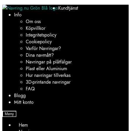
Hoppa
Hoppa
Kundtjänst
till
till
Info
navigering
innehåll
Om oss
Köpvillkor
Integritetspolicy
Cookiepolicy
Varför Navringar?
Dina navmått?
Navringar på plåtfälgar
Plast eller Aluminium
Hur navringar tillverkas
3D-printande navringar
FAQ
Blogg
Mitt konto
Meny
Hem