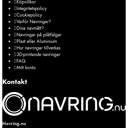
Köpvillkor
Integritetspolicy
Cookiepolicy
Varför Navringar?
Dina navmått?
Navringar på plåtfälgar
Plast eller Aluminium
Hur navringar tillverkas
3D-printande navringar
FAQ
Mitt konto
Kontakt
Navring.nu