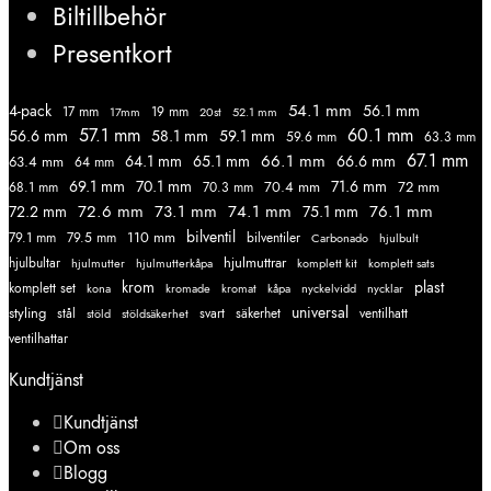
Biltillbehör
Presentkort
54.1 mm
56.1 mm
4-pack
17 mm
19 mm
52.1 mm
17mm
20st
57.1 mm
60.1 mm
56.6 mm
58.1 mm
59.1 mm
59.6 mm
63.3 mm
67.1 mm
66.1 mm
64.1 mm
65.1 mm
66.6 mm
63.4 mm
64 mm
69.1 mm
70.1 mm
71.6 mm
70.4 mm
72 mm
68.1 mm
70.3 mm
72.6 mm
73.1 mm
74.1 mm
76.1 mm
72.2 mm
75.1 mm
110 mm
bilventil
79.1 mm
79.5 mm
bilventiler
Carbonado
hjulbult
hjulmuttrar
hjulbultar
komplett kit
komplett sats
hjulmutter
hjulmutterkåpa
krom
plast
komplett set
kromade
kromat
nycklar
kona
kåpa
nyckelvidd
styling
universal
svart
ventilhatt
stål
stöld
stöldsäkerhet
säkerhet
ventilhattar
Kundtjänst
Kundtjänst
Om oss
Blogg