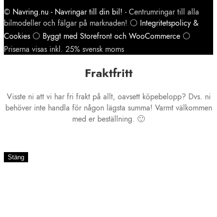
©
Navring.nu - Navringar till din bil!
- Centrumringar till alla
bilmodeller och fälgar på marknaden! ⚪
Integritetspolicy &
Cookies
⚪
Byggt med Storefront och WooCommerce
⚪
Priserna visas inkl. 25% svensk moms
Fraktfritt
Visste ni att vi har fri frakt på allt, oavsett köpebelopp? Dvs. ni
behöver inte handla för någon lägsta summa! Varmt välkommen
med er beställning. 🙂
Stäng