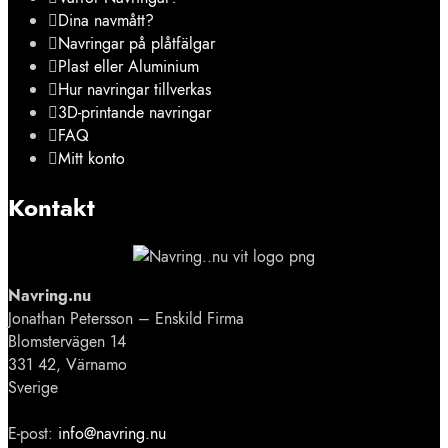
Dina navmått?
Navringar på plåtfälgar
Plast eller Aluminium
Hur navringar tillverkas
3D-printande navringar
FAQ
Mitt konto
Kontakt
Navring.nu
Jonathan Petersson – Enskild Firma
Blomstervägen 14
331 42, Värnamo
Sverige
E-post:
info@navring.nu