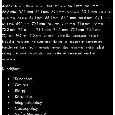
54.1 mm
56.1 mm
4-pack
17 mm
19 mm
52.1 mm
17mm
20st
57.1 mm
60.1 mm
56.6 mm
58.1 mm
59.1 mm
59.6 mm
63.3 mm
67.1 mm
66.1 mm
64.1 mm
65.1 mm
66.6 mm
63.4 mm
64 mm
69.1 mm
70.1 mm
71.6 mm
70.4 mm
72 mm
68.1 mm
70.3 mm
72.6 mm
73.1 mm
74.1 mm
76.1 mm
72.2 mm
75.1 mm
110 mm
bilventil
79.1 mm
79.5 mm
bilventiler
Carbonado
hjulbult
hjulmuttrar
hjulbultar
komplett kit
komplett sats
hjulmutter
hjulmutterkåpa
krom
plast
komplett set
kromade
kromat
nycklar
kona
kåpa
nyckelvidd
styling
universal
svart
ventilhatt
stål
stöld
stöldsäkerhet
säkerhet
ventilhattar
Kundtjänst
Kundtjänst
Om oss
Blogg
Köpvillkor
Integritetspolicy
Cookiepolicy
Varför Navringar?