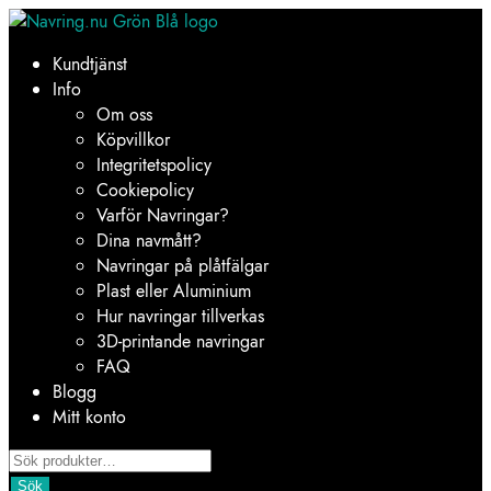
Hoppa
Hoppa
till
till
Kundtjänst
navigering
innehåll
Info
Om oss
Köpvillkor
Integritetspolicy
Cookiepolicy
Varför Navringar?
Dina navmått?
Navringar på plåtfälgar
Plast eller Aluminium
Hur navringar tillverkas
3D-printande navringar
FAQ
Blogg
Mitt konto
Products
search
Sök