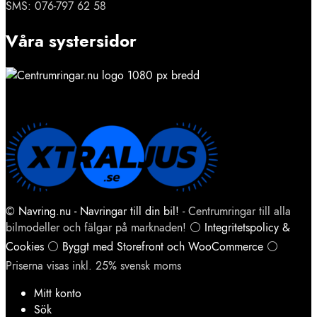
SMS: 076-797 62 58
Våra systersidor
©
Navring.nu - Navringar till din bil!
- Centrumringar till alla
bilmodeller och fälgar på marknaden! ⚪
Integritetspolicy &
Cookies
⚪
Byggt med Storefront och WooCommerce
⚪
Priserna visas inkl. 25% svensk moms
Mitt konto
Sök