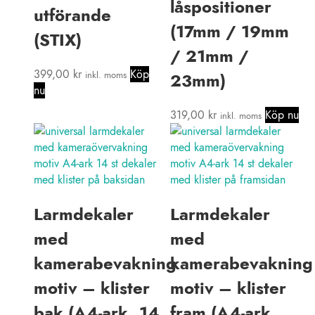
låspositioner
utförande
(17mm / 19mm
(STIX)
/ 21mm /
399,00
kr
Köp
inkl. moms
23mm)
nu
319,00
kr
Köp nu
inkl. moms
Larmdekaler
Larmdekaler
med
med
kamerabevakning
kamerabevakning
motiv – klister
motiv – klister
bak (A4-ark, 14
fram (A4-ark,