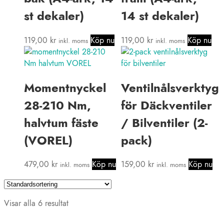
st dekaler)
14 st dekaler)
119,00
kr
Köp nu
119,00
kr
Köp nu
inkl. moms
inkl. moms
Momentnyckel
Ventilnålsverktyg
28-210 Nm,
för Däckventiler
halvtum fäste
/ Bilventiler (2-
(VOREL)
pack)
479,00
kr
Köp nu
159,00
kr
Köp nu
inkl. moms
inkl. moms
Visar alla 6 resultat