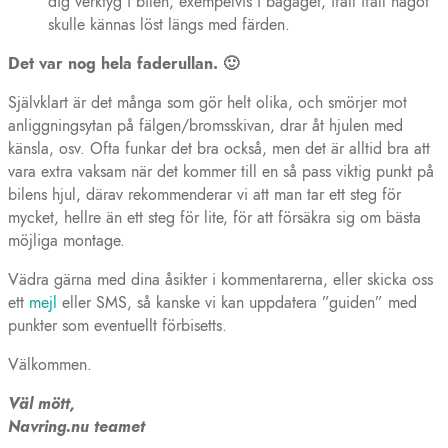
dig verktyg i bilen, exempelvis i bagaget, ifall ifall något
skulle kännas löst längs med färden.
Det var nog hela faderullan. 🙂
Självklart är det många som gör helt olika, och smörjer mot
anliggningsytan på fälgen/bromsskivan, drar åt hjulen med
känsla, osv. Ofta funkar det bra också, men det är alltid bra att
vara extra vaksam när det kommer till en så pass viktig punkt på
bilens hjul, därav rekommenderar vi att man tar ett steg för
mycket, hellre än ett steg för lite, för att försäkra sig om bästa
möjliga montage.
Vädra gärna med dina åsikter i kommentarerna, eller skicka oss
ett
mejl
eller SMS, så kanske vi kan uppdatera ”guiden” med
punkter som eventuellt förbisetts.
Välkommen.
Väl mött,
Navring.nu teamet