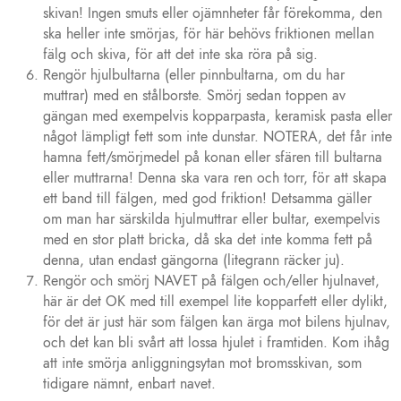
skivan! Ingen smuts eller ojämnheter får förekomma, den
ska heller inte smörjas, för här behövs friktionen mellan
fälg och skiva, för att det inte ska röra på sig.
Rengör hjulbultarna (eller pinnbultarna, om du har
muttrar) med en stålborste. Smörj sedan toppen av
gängan med exempelvis kopparpasta, keramisk pasta eller
något lämpligt fett som inte dunstar. NOTERA, det får inte
hamna fett/smörjmedel på konan eller sfären till bultarna
eller muttrarna! Denna ska vara ren och torr, för att skapa
ett band till fälgen, med god friktion! Detsamma gäller
om man har särskilda hjulmuttrar eller bultar, exempelvis
med en stor platt bricka, då ska det inte komma fett på
denna, utan endast gängorna (litegrann räcker ju).
Rengör och smörj NAVET på fälgen och/eller hjulnavet,
här är det OK med till exempel lite kopparfett eller dylikt,
för det är just här som fälgen kan ärga mot bilens hjulnav,
och det kan bli svårt att lossa hjulet i framtiden. Kom ihåg
att inte smörja anliggningsytan mot bromsskivan, som
tidigare nämnt, enbart navet.