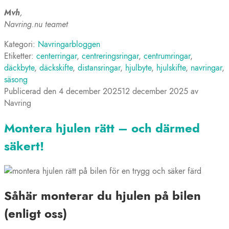
Mvh
,
Navring.nu teamet
Kategori:
Navringarbloggen
Etiketter:
centerringar
,
centreringsringar
,
centrumringar
,
däckbyte
,
däckskifte
,
distansringar
,
hjulbyte
,
hjulskifte
,
navringar
,
säsong
Publicerad den
4 december 2025
12 december 2025
av
Navring
Montera hjulen rätt – och därmed
säkert!
Såhär monterar du hjulen på bilen
(enligt oss)