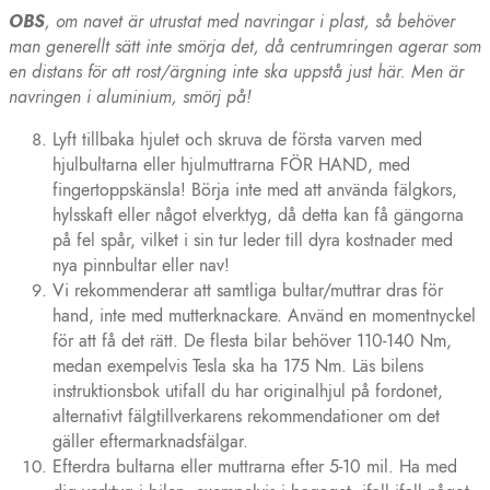
OBS
, om navet är utrustat med navringar i plast, så behöver
man generellt sätt inte smörja det, då centrumringen agerar som
en distans för att rost/ärgning inte ska uppstå just här. Men är
navringen i aluminium, smörj på!
Lyft tillbaka hjulet och skruva de första varven med
hjulbultarna eller hjulmuttrarna FÖR HAND, med
fingertoppskänsla! Börja inte med att använda fälgkors,
hylsskaft eller något elverktyg, då detta kan få gängorna
på fel spår, vilket i sin tur leder till dyra kostnader med
nya pinnbultar eller nav!
Vi rekommenderar att samtliga bultar/muttrar dras för
hand, inte med mutterknackare. Använd en momentnyckel
för att få det rätt. De flesta bilar behöver 110-140 Nm,
medan exempelvis Tesla ska ha 175 Nm. Läs bilens
instruktionsbok utifall du har originalhjul på fordonet,
alternativt fälgtillverkarens rekommendationer om det
gäller eftermarknadsfälgar.
Efterdra bultarna eller muttrarna efter 5-10 mil. Ha med