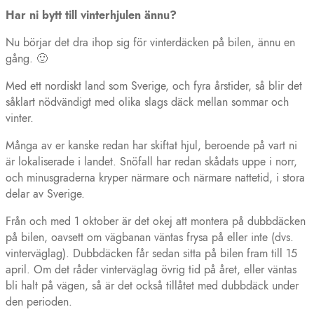
Har ni bytt till vinterhjulen ännu?
Nu börjar det dra ihop sig för vinterdäcken på bilen, ännu en
gång. 🙂
Med ett nordiskt land som Sverige, och fyra årstider, så blir det
såklart nödvändigt med olika slags däck mellan sommar och
vinter.
Många av er kanske redan har skiftat hjul, beroende på vart ni
är lokaliserade i landet. Snöfall har redan skådats uppe i norr,
och minusgraderna kryper närmare och närmare nattetid, i stora
delar av Sverige.
Från och med 1 oktober är det okej att montera på dubbdäcken
på bilen, oavsett om vägbanan väntas frysa på eller inte (dvs.
vinterväglag). Dubbdäcken får sedan sitta på bilen fram till 15
april. Om det råder vinterväglag övrig tid på året, eller väntas
bli halt på vägen, så är det också tillåtet med dubbdäck under
den perioden.