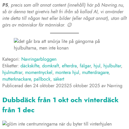
PS
, precis som allt annat content (innehåll) här på Navring.nu,
så är denna text givetvis helt fri ifrån så kallad AI, vi använder
inte detta till någon text eller bilder (eller något annat), utan allt
görs av människor för människor. 😉
Kategori:
Navringarbloggen
Etiketter:
däckskifte
,
domkraft
,
efterdra
,
fälgar
,
hjul
,
hjulbultar
,
hjulmuttrar
,
momentnyckel
,
montera hjul
,
mutterdragare
,
mutterknackare
,
pallbock
,
säkert
Publicerad den
24 oktober 2025
25 oktober 2025
av
Navring
Dubbdäck från 1 okt och vinterdäck
från 1 dec