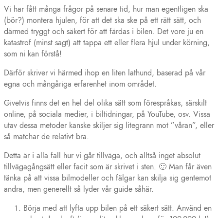
Vi har fått många frågor på senare tid, hur man egentligen ska
(bör?) montera hjulen, för att det ska ske på ett rätt sätt, och
därmed tryggt och säkert för att färdas i bilen. Det vore ju en
katastrof (minst sagt) att tappa ett eller flera hjul under körning,
som ni kan förstå!
Därför skriver vi härmed ihop en liten lathund, baserad på vår
egna och mångåriga erfarenhet inom området.
Givetvis finns det en hel del olika sätt som förespråkas, särskilt
online, på sociala medier, i biltidningar, på YouTube, osv. Vissa
utav dessa metoder kanske skiljer sig litegrann mot ”våran”, eller
så matchar de relativt bra.
Detta är i alla fall hur vi går tillväga, och alltså inget absolut
tillvägagångsätt eller facit som är skrivet i sten. 🙂 Man får även
tänka på att vissa bilmodeller och fälgar kan skilja sig gentemot
andra, men generellt så lyder vår guide såhär.
Börja med att lyfta upp bilen på ett säkert sätt. Använd en