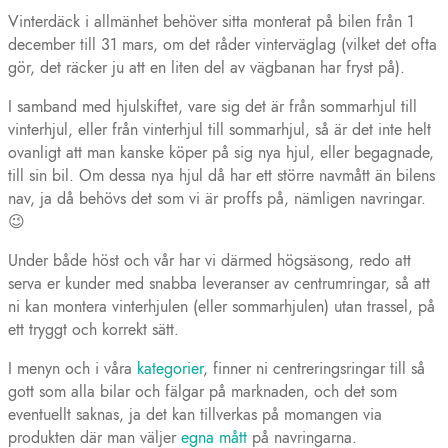
Vinterdäck i allmänhet behöver sitta monterat på bilen från 1
december till 31 mars, om det råder vinterväglag (vilket det ofta
gör, det räcker ju att en liten del av vägbanan har fryst på).
I samband med hjulskiftet, vare sig det är från sommarhjul till
vinterhjul, eller från vinterhjul till sommarhjul, så är det inte helt
ovanligt att man kanske köper på sig nya hjul, eller begagnade,
till sin bil. Om dessa nya hjul då har ett större navmått än bilens
nav, ja då behövs det som vi är proffs på, nämligen navringar.
😉
Under både höst och vår har vi därmed högsäsong, redo att
serva er kunder med snabba leveranser av centrumringar, så att
ni kan montera vinterhjulen (eller sommarhjulen) utan trassel, på
ett tryggt och korrekt sätt.
I menyn och i våra
kategorier
, finner ni centreringsringar till så
gott som alla bilar och fälgar på marknaden, och det som
eventuellt saknas, ja det kan tillverkas på momangen via
produkten där man väljer
egna mått
på navringarna.