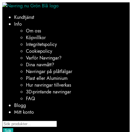
Hoppa
Hoppa
till
till
Kundtjänst
navigering
innehåll
Info
Om oss
Köpvillkor
Integritetspolicy
Cookiepolicy
Varför Navringar?
Dina navmått?
Navringar på plåtfälgar
Plast eller Aluminium
Hur navringar tillverkas
3D-printande navringar
FAQ
Blogg
Mitt konto
Products
search
Sök