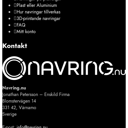
Plast eller Aluminium
Hur navringar tillverkas
3D-printande navringar
FAQ
Mitt konto
Kontakt
Navring.nu
Jonathan Petersson – Enskild Firma
Blomstervägen 14
331 42, Värnamo
Sverige
E-post:
info@navring.nu