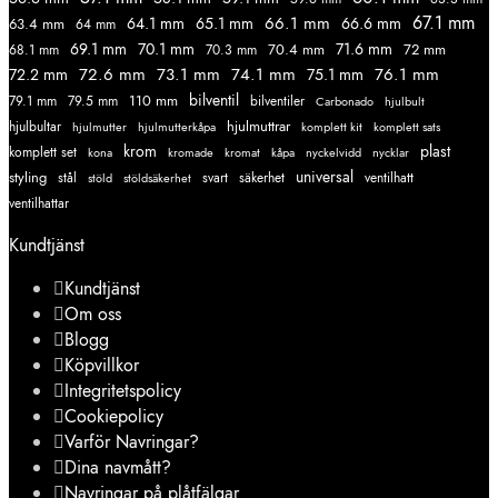
67.1 mm
66.1 mm
64.1 mm
65.1 mm
66.6 mm
63.4 mm
64 mm
69.1 mm
70.1 mm
71.6 mm
70.4 mm
72 mm
68.1 mm
70.3 mm
72.6 mm
73.1 mm
74.1 mm
76.1 mm
72.2 mm
75.1 mm
110 mm
bilventil
79.1 mm
79.5 mm
bilventiler
Carbonado
hjulbult
hjulmuttrar
hjulbultar
komplett kit
komplett sats
hjulmutter
hjulmutterkåpa
krom
plast
komplett set
kromade
kromat
nycklar
kona
kåpa
nyckelvidd
styling
universal
svart
ventilhatt
stål
stöld
stöldsäkerhet
säkerhet
ventilhattar
Kundtjänst
Kundtjänst
Om oss
Blogg
Köpvillkor
Integritetspolicy
Cookiepolicy
Varför Navringar?
Dina navmått?
Navringar på plåtfälgar