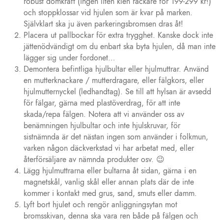
robust domkraft (ingen liten klen rackare för 199-299 kr!)
och stoppklossar vid hjulen som är kvar på marken.
Självklart ska ju även parkeringsbromsen dras åt!
Placera ut pallbockar för extra trygghet. Kanske dock inte
jättenödvändigt om du enbart ska byta hjulen, då man inte
lägger sig under fordonet…
Demontera befintliga hjulbultar eller hjulmuttrar. Använd
en mutterknackare / mutterdragare, eller fälgkors, eller
hjulmutternyckel (ledhandtag). Se till att hylsan är avsedd
för fälgar, gärna med plastöverdrag, för att inte
skada/repa fälgen. Notera att vi använder oss av
benämningen hjulbultar och inte hjulskruvar, för
sistnämnda är det nästan ingen som använder i folkmun,
varken någon däckverkstad vi har arbetat med, eller
återförsäljare av nämnda produkter osv. 😉
Lägg hjulmuttrarna eller bultarna åt sidan, gärna i en
magnetskål, vanlig skål eller annan plats där de inte
kommer i kontakt med grus, sand, smuts eller damm.
Lyft bort hjulet och rengör anliggningsytan mot
bromsskivan, denna ska vara ren både på fälgen och