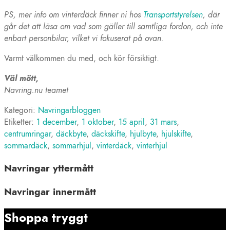
PS, mer info om vinterdäck finner ni hos
Transportstyrelsen
, där
går det att läsa om vad som gäller till samtliga fordon, och inte
enbart personbilar, vilket vi fokuserat på ovan.
Varmt välkommen du med, och kör försiktigt.
Väl mött,
Navring.nu teamet
Kategori:
Navringarbloggen
Etiketter:
1 december
,
1 oktober
,
15 april
,
31 mars
,
centrumringar
,
däckbyte
,
däckskifte
,
hjulbyte
,
hjulskifte
,
sommardäck
,
sommarhjul
,
vinterdäck
,
vinterhjul
Navringar yttermått
Navringar innermått
Shoppa tryggt