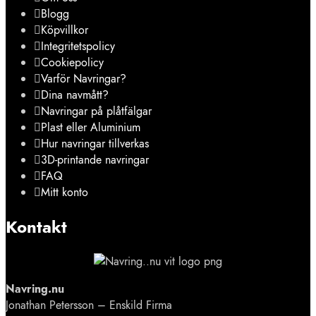
Blogg
Köpvillkor
Integritetspolicy
Cookiepolicy
Varför Navringar?
Dina navmått?
Navringar på plåtfälgar
Plast eller Aluminium
Hur navringar tillverkas
3D-printande navringar
FAQ
Mitt konto
Kontakt
Navring.nu
Jonathan Petersson – Enskild Firma