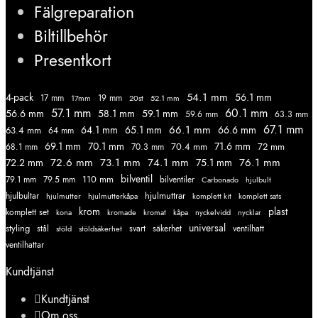
Fälgreparation
Biltillbehör
Presentkort
54.1 mm
56.1 mm
4-pack
17 mm
19 mm
52.1 mm
17mm
20st
57.1 mm
60.1 mm
56.6 mm
58.1 mm
59.1 mm
59.6 mm
63.3 mm
67.1 mm
66.1 mm
64.1 mm
65.1 mm
66.6 mm
63.4 mm
64 mm
69.1 mm
70.1 mm
71.6 mm
70.4 mm
72 mm
68.1 mm
70.3 mm
72.6 mm
73.1 mm
74.1 mm
76.1 mm
72.2 mm
75.1 mm
110 mm
bilventil
79.1 mm
79.5 mm
bilventiler
Carbonado
hjulbult
hjulmuttrar
hjulbultar
komplett kit
komplett sats
hjulmutter
hjulmutterkåpa
krom
plast
komplett set
kromade
kromat
nycklar
kona
kåpa
nyckelvidd
styling
universal
svart
ventilhatt
stål
stöld
stöldsäkerhet
säkerhet
ventilhattar
Kundtjänst
Kundtjänst
Om oss