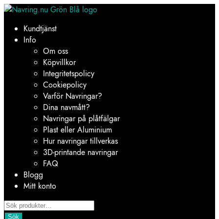
Hoppa
Hoppa
till
till
Kundtjänst
navigering
innehåll
Info
Om oss
Köpvillkor
Integritetspolicy
Cookiepolicy
Varför Navringar?
Dina navmått?
Navringar på plåtfälgar
Plast eller Aluminium
Hur navringar tillverkas
3D-printande navringar
FAQ
Blogg
Mitt konto
Products
search
Sök