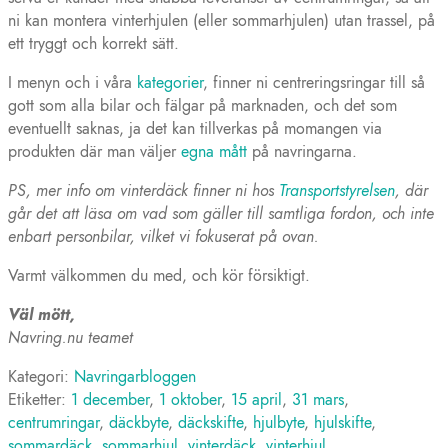
ni kan montera vinterhjulen (eller sommarhjulen) utan trassel, på
ett tryggt och korrekt sätt.
I menyn och i våra
kategorier
, finner ni centreringsringar till så
gott som alla bilar och fälgar på marknaden, och det som
eventuellt saknas, ja det kan tillverkas på momangen via
produkten där man väljer
egna mått
på navringarna.
PS, mer info om vinterdäck finner ni hos
Transportstyrelsen
, där
går det att läsa om vad som gäller till samtliga fordon, och inte
enbart personbilar, vilket vi fokuserat på ovan.
Varmt välkommen du med, och kör försiktigt.
Väl mött,
Navring.nu teamet
Kategori:
Navringarbloggen
Etiketter:
1 december
,
1 oktober
,
15 april
,
31 mars
,
centrumringar
,
däckbyte
,
däckskifte
,
hjulbyte
,
hjulskifte
,
sommardäck
,
sommarhjul
,
vinterdäck
,
vinterhjul