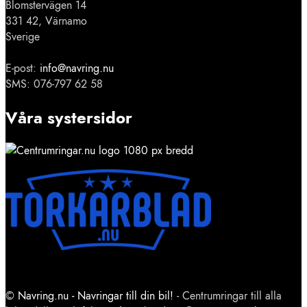
Blomstervägen 14
331 42, Värnamo
Sverige
E-post:
info@navring.nu
SMS: 076-797 62 58
Våra systersidor
©
Navring.nu - Navringar till din bil!
- Centrumringar till alla