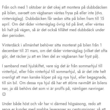
Från och med 1 oktober är det okej att montera på dubbdäcken
på bilen, oavsett om vägbanan väntas frysa på eller inte (dvs.
vinterväglag). Dubbdäcken får sedan sitta på bilen fram till 15
april. Om det råder vinterväglag övrig tid på året, eller väntas
bli halt på vägen, så är det också tillåtet med dubbdäck under
den perioden.
Vinterdäck i allmänhet behöver sitta monterat på bilen från 1
december till 31 mars, om det råder vinterväglag (vilket det ofta
gör, det räcker ju att en liten del av vägbanan har fryst på).
I samband med hjulskiftet, vare sig det är från sommarhjul till
vinterhjul, eller från vinterhjul till sommarhjul, så är det inte helt
ovanligt att man kanske köper på sig nya hjul, eller begagnade,
till sin bil. Om dessa nya hjul då har ett större navmått än bilens
nav, ja då behövs det som vi är proffs på, nämligen navringar.
😉
Under både höst och vår har vi därmed högsäsong, redo att
serva er kunder med snabba leveranser av centrumringar, så att