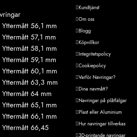
Kundtjänst
vringar
Om oss
Yttermått 56,1 mm
Blogg
Yttermått 57,1 mm
Köpvillkor
Yttermått 58,1 mm
Integritetspolicy
Yttermått 59,1 mm
Cookiepolicy
Yttermått 60,1 mm
Varför Navringar?
Yttermått 63,3 mm
Dina navmått?
Yttermått 64 mm
Navringar på plåtfälgar
Yttermått 65,1 mm
Plast eller Aluminium
Yttermått 66,1 mm
Hur navringar tillverkas
Yttermått 66,45
3D-printande navringar