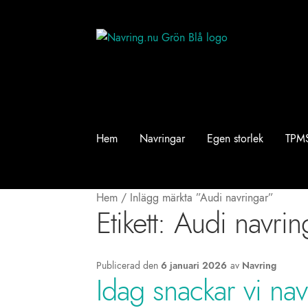
Hoppa
Hoppa
till
till
navigering
innehåll
Hem
Navringar
Egen storlek
TPM
Hem
/
Inlägg märkta ”Audi navringar”
Etikett:
Audi navrin
Publicerad den
6 januari 2026
av
Navring
Idag snackar vi navr