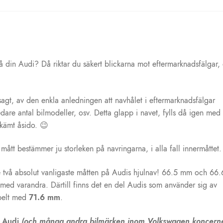
 din Audi? Då riktar du säkert blickarna mot eftermarknadsfälgar, 
sagt, av den enkla anledningen att navhålet i eftermarknadsfälgar
bredare antal bilmodeller, osv. Detta glapp i navet, fylls då igen med
skämt åsido. 😉
ått bestämmer ju storleken på navringarna, i alla fall innermåttet.
 två absolut vanligaste måtten på Audis hjulnav! 66.5 mm och 66.
) med varandra. Därtill finns det en del Audis som använder sig av
ibelt med
71.6 mm
.
ll Audi
(och många andra bilmärken inom Volkswagen koncern