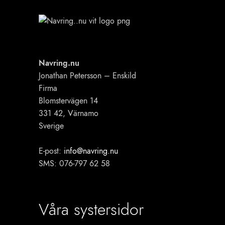
Navring.nu
Jonathan Petersson – Enskild
Firma
Blomstervägen 14
331 42, Värnamo
Sverige
E-post:
info@navring.nu
SMS: 076-797 62 58
Våra systersidor