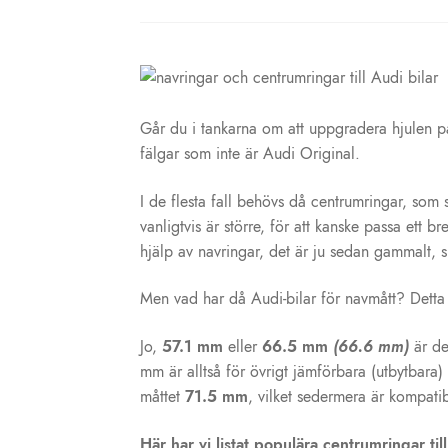
Går du i tankarna om att uppgradera hjulen på
fälgar som inte är Audi Original.
I de flesta fall behövs då centrumringar, som 
vanligtvis är större, för att kanske passa ett 
hjälp av navringar, det är ju sedan gammalt, 
Men vad har då Audi-bilar för navmått? Detta m
Jo,
57.1 mm
eller
66.5 mm
(66.6 mm)
är de
mm är alltså för övrigt jämförbara (utbytbara
måttet
71.5 mm
, vilket sedermera är kompat
Här har vi listat populära centrumringar ti