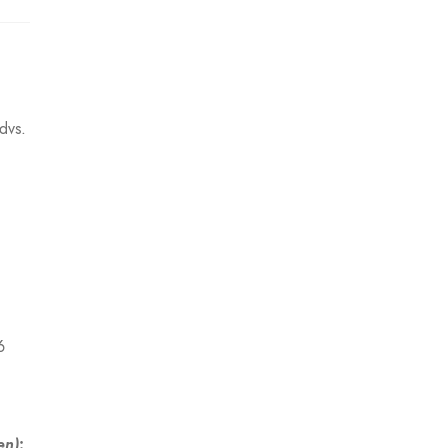
dvs.
6
en)
: