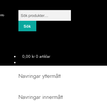
Products
onto
search
Sök
0,00
kr
0 artiklar
Navringar yttermått
Navringar innermått