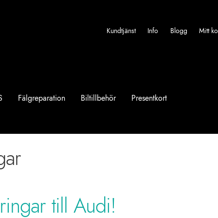
Kundtjänst
Info
Blogg
Mitt k
S
Fälgreparation
Biltillbehör
Presentkort
gar
ingar till Audi!