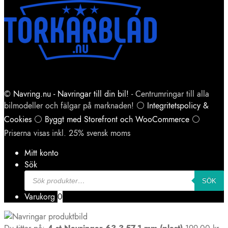
©
Navring.nu - Navringar till din bil!
- Centrumringar till alla
bilmodeller och fälgar på marknaden! ⚪
Integritetspolicy &
Cookies
⚪
Byggt med Storefront och WooCommerce
⚪
Priserna visas inkl. 25% svensk moms
Mitt konto
Sök
Products
search
SÖK
Varukorg
0