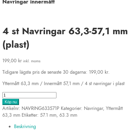
Navringar innermått
4 st Navringar 63,3-57,1 mm
(plast)
199,00
kr
inkl. moms
Tidigare lägsta pris de senaste 30 dagarna:
199,00
kr
.
Yttermått 63,3 mm / Innermått 57,1 mm / 4 st navringar i plast
4
st
Köp nu
Navringar
Artikelnr:
NAVRING633571P
Kategorier:
Navringar
,
Yttermått
63,3-
63,3 mm
Etiketter:
57.1 mm
,
63.3 mm
57,1
Beskrivning
mm