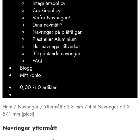
Integritetspolicy
Cookiepolicy
Varför Navringar?
Dina navmått?
Navringar på plåtfälgar
Plast eller Aluminium
Hur navringar tillverkas
3D-printande navringar
FAQ
Blogg
Mitt konto
0,00
kr
0 artiklar
Hem
/
Navringar
/
Yttermått 63,3 mm
/
4 st Navringar 63,3-
57,1 mm (plast)
Navringar yttermått