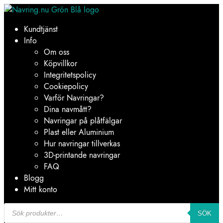
Hoppa
Hoppa
till
till
Kundtjänst
navigering
innehåll
Info
Om oss
Köpvillkor
Integritetspolicy
Cookiepolicy
Varför Navringar?
Dina navmått?
Navringar på plåtfälgar
Plast eller Aluminium
Hur navringar tillverkas
3D-printande navringar
FAQ
Blogg
Mitt konto
Products
search
SÖK