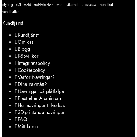
styling
universal
svart
ventilhatt
stål
stöld
stöldsäkerhet
säkerhet
ventilhattar
Kundtjänst
Kundtjänst
Om oss
Blogg
Köpvillkor
Integritetspolicy
Cookiepolicy
Varför Navringar?
Dina navmått?
Navringar på plåtfälgar
Plast eller Aluminium
Hur navringar tillverkas
3D-printande navringar
FAQ
Mitt konto