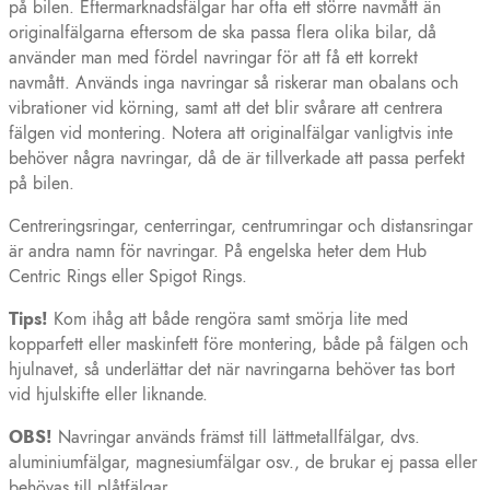
på bilen. Eftermarknadsfälgar har ofta ett större navmått än
originalfälgarna eftersom de ska passa flera olika bilar, då
använder man med fördel navringar för att få ett korrekt
navmått. Används inga navringar så riskerar man obalans och
vibrationer vid körning, samt att det blir svårare att centrera
fälgen vid montering. Notera att originalfälgar vanligtvis inte
behöver några navringar, då de är tillverkade att passa perfekt
på bilen.
Centreringsringar, centerringar, centrumringar och distansringar
är andra namn för navringar. På engelska heter dem Hub
Centric Rings eller Spigot Rings.
Tips!
Kom ihåg att både rengöra samt smörja lite med
kopparfett eller maskinfett före montering, både på fälgen och
hjulnavet, så underlättar det när navringarna behöver tas bort
vid hjulskifte eller liknande.
OBS!
Navringar används främst till lättmetallfälgar, dvs.
aluminiumfälgar, magnesiumfälgar osv., de brukar ej passa eller
behövas till plåtfälgar.