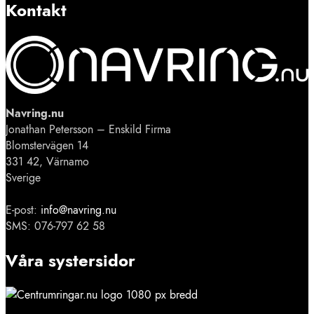
Kontakt
Navring.nu
Jonathan Petersson – Enskild Firma
Blomstervägen 14
331 42, Värnamo
Sverige
E-post:
info@navring.nu
SMS: 076-797 62 58
Våra systersidor