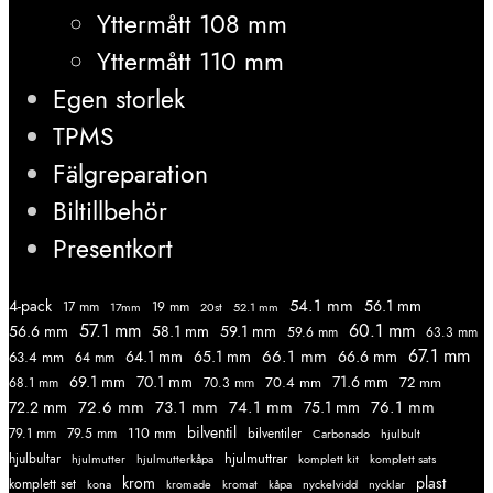
Yttermått 108 mm
Yttermått 110 mm
Egen storlek
TPMS
Fälgreparation
Biltillbehör
Presentkort
54.1 mm
56.1 mm
4-pack
17 mm
19 mm
52.1 mm
17mm
20st
57.1 mm
60.1 mm
56.6 mm
58.1 mm
59.1 mm
59.6 mm
63.3 mm
67.1 mm
66.1 mm
64.1 mm
65.1 mm
66.6 mm
63.4 mm
64 mm
69.1 mm
70.1 mm
71.6 mm
70.4 mm
72 mm
68.1 mm
70.3 mm
72.6 mm
73.1 mm
74.1 mm
76.1 mm
72.2 mm
75.1 mm
110 mm
bilventil
79.1 mm
79.5 mm
bilventiler
Carbonado
hjulbult
hjulmuttrar
hjulbultar
komplett kit
komplett sats
hjulmutter
hjulmutterkåpa
krom
plast
komplett set
kromade
kromat
nycklar
kona
kåpa
nyckelvidd