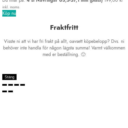
Du tittar på:
4 st Navringar 63,3-57,1 mm (plast)
199,00
kr
inkl. moms
Köp nu
Fraktfritt
Visste ni att vi har fri frakt på allt, oavsett köpebelopp? Dvs. ni
behöver inte handla för någon lägsta summa! Varmt välkommen
med er beställning. 🙂
Stäng