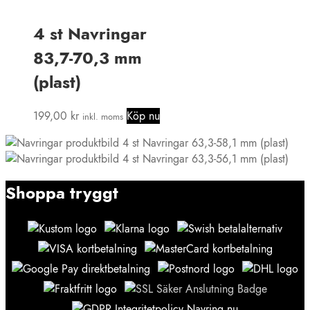
4 st Navringar
83,7-70,3 mm
(plast)
199,00
kr
Köp nu
inkl. moms
4 st Navringar 63,3-58,1 mm (plast)
4 st Navringar 63,3-56,1 mm (plast)
Shoppa tryggt