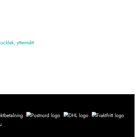
tjocklek
,
yttermått