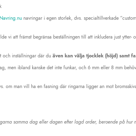
Navring.nu
navringar i egen storlek, dvs. specialtillverkade ”cust
i att främst begränsa beställningen till att inkludera just ytter- o
t och inställningar där du
även kan välja tjocklek (höjd) samt f
g, men ibland kanske det inte funkar, och 6 mm eller 8 mm behövs. 
vs. om man vill ha en fasning där ringarna ligger an mot bromsskiva
 ringarna samma dag eller dagen efter lagd order, beroende på hur my