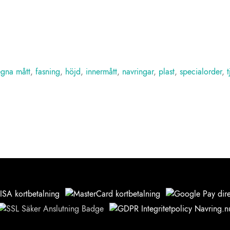
egna mått
,
fasning
,
höjd
,
innermått
,
navringar
,
plast
,
specialorder
,