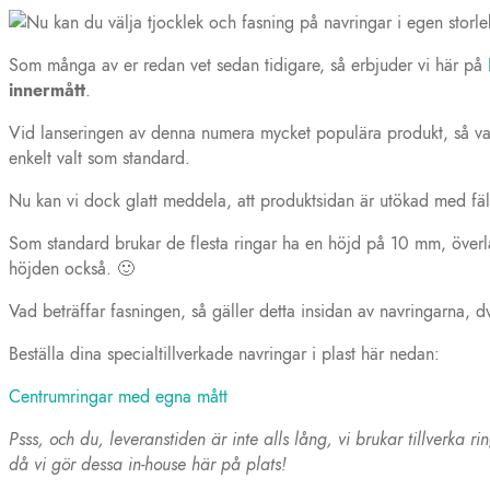
Som många av er redan vet sedan tidigare, så erbjuder vi här på
innermått
.
Vid lanseringen av denna numera mycket populära produkt, så valde v
enkelt valt som standard.
Nu kan vi dock glatt meddela, att produktsidan är utökad med fäl
Som standard brukar de flesta ringar ha en höjd på 10 mm, överla
höjden också. 🙂
Vad beträffar fasningen, så gäller detta insidan av navringarna, d
Beställa dina specialtillverkade navringar i plast här nedan:
Centrumringar med egna mått
Psss, och du, leveranstiden är inte alls lång, vi brukar tillverka
då vi gör dessa in-house här på plats!