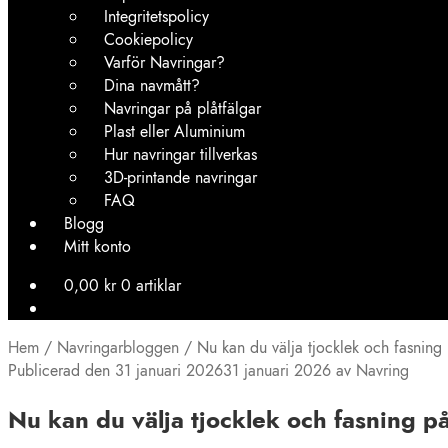
Integritetspolicy
Cookiepolicy
Varför Navringar?
Dina navmått?
Navringar på plåtfälgar
Plast eller Aluminium
Hur navringar tillverkas
3D-printande navringar
FAQ
Blogg
Mitt konto
0,00
kr
0 artiklar
Hem
/
Navringarbloggen
/
Nu kan du välja tjocklek och fasning 
Publicerad den
31 januari 2026
31 januari 2026
av
Navring
Nu kan du välja tjocklek och fasning på