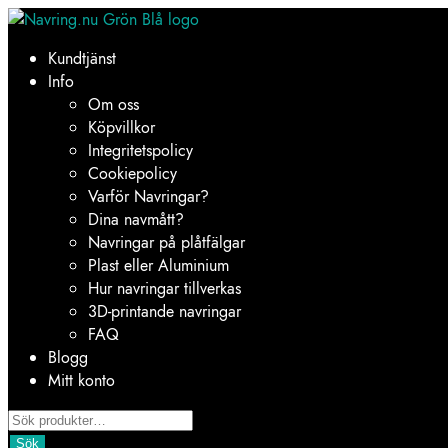
Hoppa
Hoppa
till
till
Kundtjänst
navigering
innehåll
Info
Om oss
Köpvillkor
Integritetspolicy
Cookiepolicy
Varför Navringar?
Dina navmått?
Navringar på plåtfälgar
Plast eller Aluminium
Hur navringar tillverkas
3D-printande navringar
FAQ
Blogg
Mitt konto
Products
search
Sök