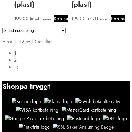
(plast)
(plast)
199,00
kr
Köp nu
199,00
kr
Köp nu
inkl. moms
inkl. moms
Visar 1–12 av 13 resultat
1
2
→
Shoppa tryggt