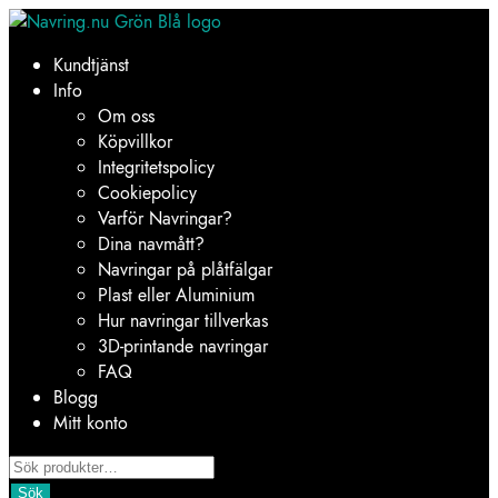
Hoppa
Hoppa
till
till
Kundtjänst
navigering
innehåll
Info
Om oss
Köpvillkor
Integritetspolicy
Cookiepolicy
Varför Navringar?
Dina navmått?
Navringar på plåtfälgar
Plast eller Aluminium
Hur navringar tillverkas
3D-printande navringar
FAQ
Blogg
Mitt konto
Products
search
Sök