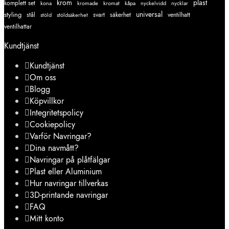
krom
plast
komplett set
kromade
kromat
nycklar
kona
kåpa
nyckelvidd
styling
universal
svart
ventilhatt
stål
stöld
stöldsäkerhet
säkerhet
ventilhattar
Kundtjänst
Kundtjänst
Om oss
Blogg
Köpvillkor
Integritetspolicy
Cookiepolicy
Varför Navringar?
Dina navmått?
Navringar på plåtfälgar
Plast eller Aluminium
Hur navringar tillverkas
3D-printande navringar
FAQ
Mitt konto