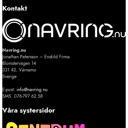
Kontakt
Navring.nu
Jonathan Petersson – Enskild Firma
Blomstervägen 14
331 42, Värnamo
Sverige
E-post:
info@navring.nu
SMS: 076-797 62 58
Våra systersidor