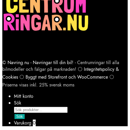
©
Navring.nu - Navringar till din bil!
- Centrumringar till alla
bilmodeller och fälgar på marknaden! ⚪
Integritetspolicy &
Cookies
⚪
Byggt med Storefront och WooCommerce
⚪
Priserna visas inkl. 25% svensk moms
Mitt konto
Sök
Products
search
Sök
Varukorg
0