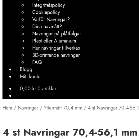
Integritetspolicy
Cookiepolicy
Varför Navringar?
Dina navmått?
Navringar på plåtfälgar
Plast eller Aluminium
Hur navringar tillverkas
3D-printande navringar
FAQ
Blogg
Mitt konto
0,00
kr
0 artiklar
Hem
/
Navringar
/
Yttermått 70,4 mm
/
4 st Navringar 70,4-56,1
4 st Navringar 70,4-56,1 mm 