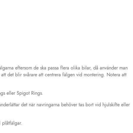
älgarna eftersom de ska passa flera olika bilar, då använder man
tt det blir svårare att centrera fälgen vid montering. Notera att
gs eller Spigot Rings.
erlättar det när navringarna behöver tas bort vid hjulskifte eller
 plåtfälgar.