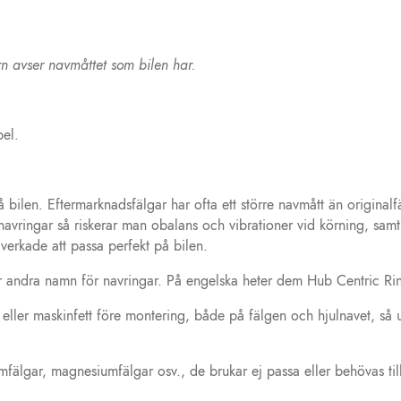
n avser navmåttet som bilen har.
pel.
bilen. Eftermarknadsfälgar har ofta ett större navmått än originalf
navringar så riskerar man obalans och vibrationer vid körning, samt a
lverkade att passa perfekt på bilen.
är andra namn för navringar. På engelska heter dem Hub Centric Rin
ler maskinfett före montering, både på fälgen och hjulnavet, så und
mfälgar, magnesiumfälgar osv., de brukar ej passa eller behövas till