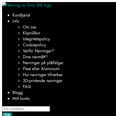
Hoppa
Hoppa
till
till
Kundtjänst
navigering
innehåll
Info
Om oss
Köpvillkor
Integritetspolicy
Cookiepolicy
Varför Navringar?
Dina navmått?
Navringar på plåtfälgar
Plast eller Aluminium
Hur navringar tillverkas
3D-printande navringar
FAQ
Blogg
Mitt konto
Products
search
Sök