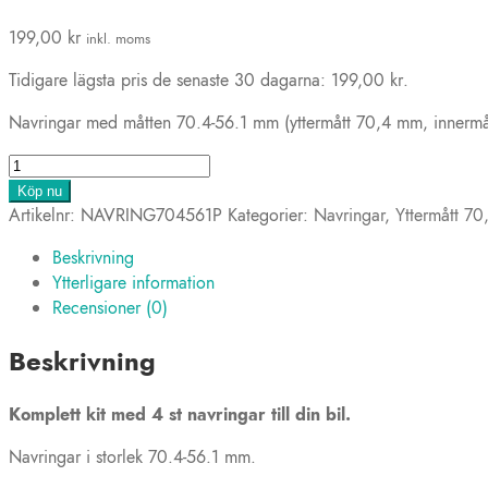
199,00
kr
inkl. moms
Tidigare lägsta pris de senaste 30 dagarna:
199,00
kr
.
Navringar med måtten 70.4-56.1 mm (yttermått 70,4 mm, innermåt
4
st
Köp nu
Navringar
Artikelnr:
NAVRING704561P
Kategorier:
Navringar
,
Yttermått 7
70,4-
Beskrivning
56,1
Ytterligare information
mm
Recensioner (0)
(plast)
mängd
Beskrivning
Komplett kit med 4 st navringar till din bil.
Navringar i storlek 70.4-56.1 mm.