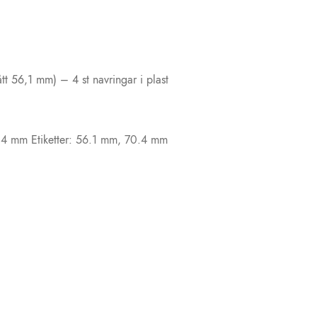
t 56,1 mm) – 4 st navringar i plast
0,4 mm
Etiketter:
56.1 mm
,
70.4 mm