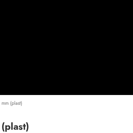
 mm (plast)
(plast)