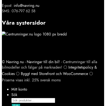
E-post:
info@navring.nu
SMS: 076-797 62 58
Våra systersidor
©
Navring.nu - Navringar till din bil!
- Centrumringar till alla
bilmodeller och fälgar på marknaden! ⚪
Integritetspolicy &
Cookies
⚪
Byggt med Storefront och WooCommerce
⚪
Priserna visas inkl. 25% svensk moms
Mitt konto
Sök
Products
search
Sök