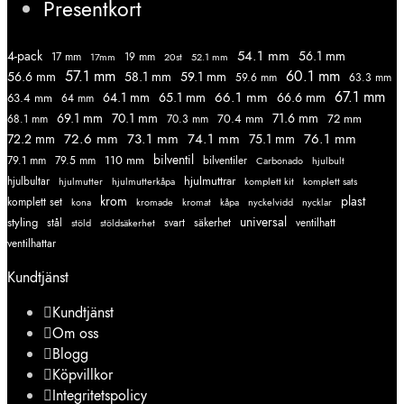
Presentkort
54.1 mm
56.1 mm
4-pack
17 mm
19 mm
52.1 mm
17mm
20st
57.1 mm
60.1 mm
56.6 mm
58.1 mm
59.1 mm
59.6 mm
63.3 mm
67.1 mm
66.1 mm
64.1 mm
65.1 mm
66.6 mm
63.4 mm
64 mm
69.1 mm
70.1 mm
71.6 mm
70.4 mm
72 mm
68.1 mm
70.3 mm
72.6 mm
73.1 mm
74.1 mm
76.1 mm
72.2 mm
75.1 mm
110 mm
bilventil
79.1 mm
79.5 mm
bilventiler
Carbonado
hjulbult
hjulmuttrar
hjulbultar
komplett kit
komplett sats
hjulmutter
hjulmutterkåpa
krom
plast
komplett set
kromade
kromat
nycklar
kona
kåpa
nyckelvidd
styling
universal
svart
ventilhatt
stål
stöld
stöldsäkerhet
säkerhet
ventilhattar
Kundtjänst
Kundtjänst
Om oss
Blogg
Köpvillkor
Integritetspolicy