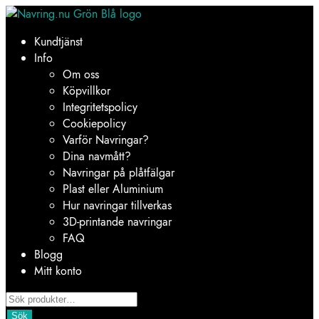
Hoppa
Hoppa
till
till
Kundtjänst
navigering
innehåll
Info
Om oss
Köpvillkor
Integritetspolicy
Cookiepolicy
Varför Navringar?
Dina navmått?
Navringar på plåtfälgar
Plast eller Aluminium
Hur navringar tillverkas
3D-printande navringar
FAQ
Blogg
Mitt konto
Products
search
Sök