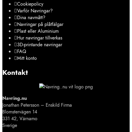
Cookiepolicy
Varför Navringar?
Dina navmått?
Navringar på plåtfälgar
Plast eller Aluminium
Hur navringar tillverkas
3D-printande navringar
FAQ
Mitt konto
Kontakt
Navring.nu
Jonathan Petersson – Enskild Firma
Blomstervägen 14
331 42, Värnamo
Sverige