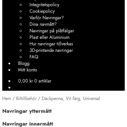
Integritetspolicy
Cookiepolicy
Varför Navringar?
Dina navmått?
Navringar på plåtfälgar
Plast eller Aluminium
Hur navringar tillverkas
3D-printande navringar
FAQ
Blogg
Mitt konto
0,00
kr
0 artiklar
Hem
/
Biltillbehör
/
Däckpenna, Vit färg, Universal
Navringar yttermått
Navringar innermått