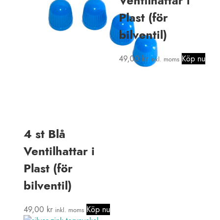
Ventilhattar i
Plast (för
bilventil)
49,00
kr
Köp nu
inkl. moms
4 st Blå
Ventilhattar i
Plast (för
bilventil)
49,00
kr
Köp nu
inkl. moms