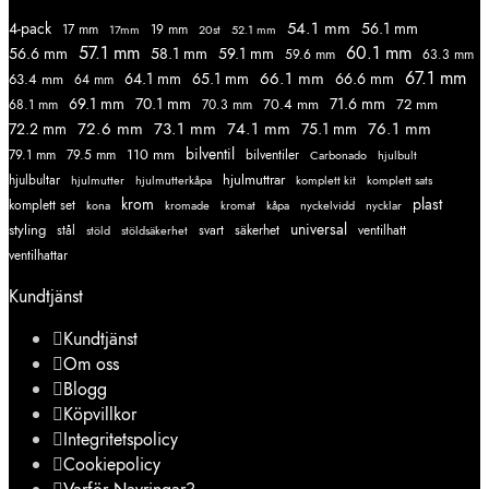
54.1 mm
56.1 mm
4-pack
17 mm
19 mm
52.1 mm
17mm
20st
57.1 mm
60.1 mm
56.6 mm
58.1 mm
59.1 mm
59.6 mm
63.3 mm
67.1 mm
66.1 mm
64.1 mm
65.1 mm
66.6 mm
63.4 mm
64 mm
69.1 mm
70.1 mm
71.6 mm
70.4 mm
72 mm
68.1 mm
70.3 mm
72.6 mm
73.1 mm
74.1 mm
76.1 mm
72.2 mm
75.1 mm
110 mm
bilventil
79.1 mm
79.5 mm
bilventiler
Carbonado
hjulbult
hjulmuttrar
hjulbultar
komplett kit
komplett sats
hjulmutter
hjulmutterkåpa
krom
plast
komplett set
kromade
kromat
nycklar
kona
kåpa
nyckelvidd
styling
universal
svart
ventilhatt
stål
stöld
stöldsäkerhet
säkerhet
ventilhattar
Kundtjänst
Kundtjänst
Om oss
Blogg
Köpvillkor
Integritetspolicy
Cookiepolicy