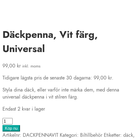
Däckpenna, Vit färg,
Universal
99,00
kr
inkl. moms
Tidigare lägsta pris de senaste 30 dagarna:
99,00
kr
.
Styla dina däck, eller varför inte märka dem, med denna
universal däckpenna i vit stilren färg.
Endast 2 kvar i lager
Däckpenna,
Vit
Köp nu
färg,
Artikelnr:
DACKPENNAVIT
Kategori:
Biltillbehör
Etiketter:
däck
,