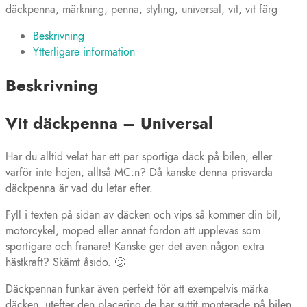
Universal
däckpenna
,
märkning
,
penna
,
styling
,
universal
,
vit
,
vit färg
mängd
Beskrivning
Ytterligare information
Beskrivning
Vit däckpenna – Universal
Har du alltid velat har ett par sportiga däck på bilen, eller
varför inte hojen, alltså MC:n? Då kanske denna prisvärda
däckpenna är vad du letar efter.
Fyll i texten på sidan av däcken och vips så kommer din bil,
motorcykel, moped eller annat fordon att upplevas som
sportigare och fränare! Kanske ger det även någon extra
hästkraft? Skämt åsido. 🙂
Däckpennan funkar även perfekt för att exempelvis märka
däcken, utefter den placering de har suttit monterade på bilen