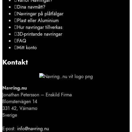
Varför Navringar?
Dina navmått?
Navringar på plåtfälgar
Plast eller Aluminium
Hur navringar tillverkas
3D-printande navringar
FAQ
Mitt konto
Kontakt
Navring.nu
Jonathan Petersson – Enskild Firma
Blomstervägen 14
331 42, Värnamo
Sverige
E-post:
info@navring.nu