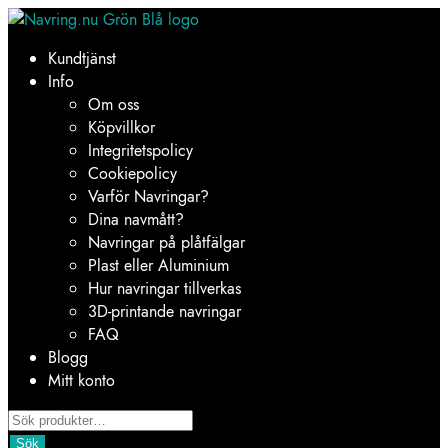
Hoppa
Hoppa
till
till
Kundtjänst
navigering
innehåll
Info
Om oss
Köpvillkor
Integritetspolicy
Cookiepolicy
Varför Navringar?
Dina navmått?
Navringar på plåtfälgar
Plast eller Aluminium
Hur navringar tillverkas
3D-printande navringar
FAQ
Blogg
Mitt konto
Products
search
Sök