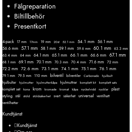
Fälgreparation
Biltillbehör
Presentkort
54.1 mm
56.1 mm
4-pack
17 mm
19 mm
52.1 mm
17mm
20st
57.1 mm
60.1 mm
56.6 mm
58.1 mm
59.1 mm
59.6 mm
63.3 mm
67.1 mm
66.1 mm
64.1 mm
65.1 mm
66.6 mm
63.4 mm
64 mm
69.1 mm
70.1 mm
71.6 mm
70.4 mm
72 mm
68.1 mm
70.3 mm
72.6 mm
73.1 mm
74.1 mm
76.1 mm
72.2 mm
75.1 mm
110 mm
bilventil
79.1 mm
79.5 mm
bilventiler
Carbonado
hjulbult
hjulmuttrar
hjulbultar
komplett kit
komplett sats
hjulmutter
hjulmutterkåpa
krom
plast
komplett set
kromade
kromat
nycklar
kona
kåpa
nyckelvidd
styling
universal
svart
ventilhatt
stål
stöld
stöldsäkerhet
säkerhet
ventilhattar
Kundtjänst
Kundtjänst