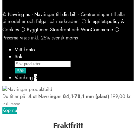
©
Navring.nu - Navringar till din bil!
- Centrumringar till alla
bilmodeller och fälgar på marknaden! ⚪
Integritetspolicy &
Cookies
⚪
Byggt med Storefront och WooCommerce
⚪
Priserna visas inkl. 25% svensk moms
Mitt konto
Sök
Products
search
Sök
Varukorg
0
Du tittar på:
4 st Navringar 84,1-78,1 mm (plast)
199,00
kr
inkl. moms
Köp nu
Fraktfritt