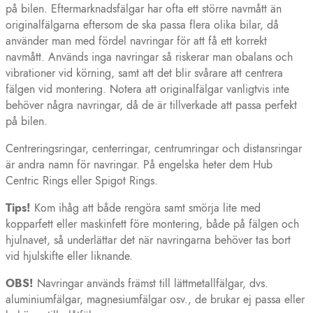
på bilen. Eftermarknadsfälgar har ofta ett större navmått än
originalfälgarna eftersom de ska passa flera olika bilar, då
använder man med fördel navringar för att få ett korrekt
navmått. Används inga navringar så riskerar man obalans och
vibrationer vid körning, samt att det blir svårare att centrera
fälgen vid montering. Notera att originalfälgar vanligtvis inte
behöver några navringar, då de är tillverkade att passa perfekt
på bilen.
Centreringsringar, centerringar, centrumringar och distansringar
är andra namn för navringar. På engelska heter dem Hub
Centric Rings eller Spigot Rings.
Tips!
Kom ihåg att både rengöra samt smörja lite med
kopparfett eller maskinfett före montering, både på fälgen och
hjulnavet, så underlättar det när navringarna behöver tas bort
vid hjulskifte eller liknande.
OBS!
Navringar används främst till lättmetallfälgar, dvs.
aluminiumfälgar, magnesiumfälgar osv., de brukar ej passa eller