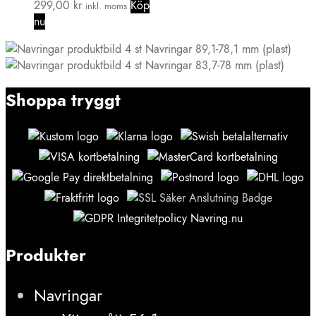
299,00
kr
Köp
inkl. moms
nu
4 st Navringar 89,1-78,1 mm (plast)
4 st Navringar 83,7-78 mm (plast)
Shoppa tryggt
Produkter
Navringar