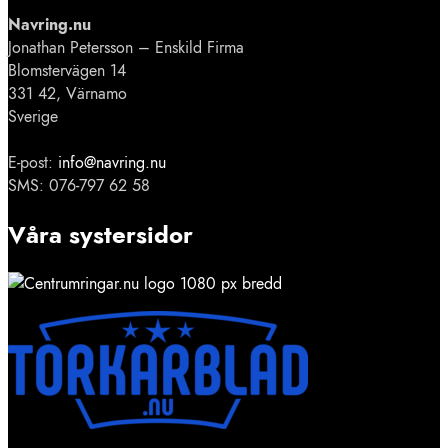
Navring.nu
Jonathan Petersson – Enskild Firma
Blomstervägen 14
331 42, Värnamo
Sverige
E-post:
info@navring.nu
SMS: 076-797 62 58
Våra systersidor