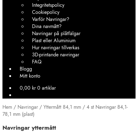
Integritetspolicy
Cookiepolicy
Varför Navringar?
Dina navmått?
Navringar på plåtfälgar
Plast eller Aluminium
Hur navringar tillverkas
3D-printande navringar
FAQ
Blogg
Mitt konto
0,00
kr
0 artiklar
Hem
/
Navringar
/
Yttermått 84,1 mm
/
4 st Navringar 84,1-
78,1 mm (plast)
Navringar yttermått