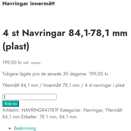
Navringar innermått
4 st Navringar 84,1-78,1 mm
(plast)
199,00
kr
inkl. moms
Tidigare lägsta pris de senaste 30 dagarna:
199,00
kr
.
Yttermått 84,1 mm / Innermått 78,1 mm / 4 st navringar i plast
4
st
Köp nu
Navringar
Artikelnr:
NAVRING841781P
Kategorier:
Navringar
,
Yttermått
84,1-
84,1 mm
Etiketter:
78.1 mm
,
84.1 mm
78,1
Beskrivning
mm