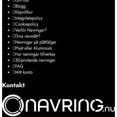
Om oss
Blogg
Köpvillkor
Integritetspolicy
Cookiepolicy
Varför Navringar?
Dina navmått?
Navringar på plåtfälgar
Plast eller Aluminium
Hur navringar tillverkas
3D-printande navringar
FAQ
Mitt konto
Kontakt