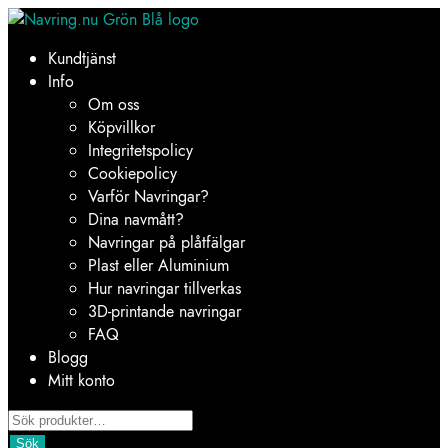
Hoppa
Hoppa
till
till
Kundtjänst
navigering
innehåll
Info
Om oss
Köpvillkor
Integritetspolicy
Cookiepolicy
Varför Navringar?
Dina navmått?
Navringar på plåtfälgar
Plast eller Aluminium
Hur navringar tillverkas
3D-printande navringar
FAQ
Blogg
Mitt konto
Products
search
Sök