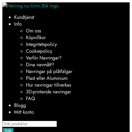
Hoppa
Hoppa
till
till
Kundtjänst
navigering
innehåll
Info
Om oss
Köpvillkor
Integritetspolicy
Cookiepolicy
Varför Navringar?
Dina navmått?
Navringar på plåtfälgar
Plast eller Aluminium
Hur navringar tillverkas
3D-printande navringar
FAQ
Blogg
Mitt konto
Products
search
Sök