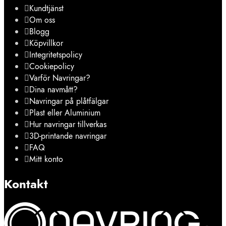
Kundtjänst
Om oss
Blogg
Köpvillkor
Integritetspolicy
Cookiepolicy
Varför Navringar?
Dina navmått?
Navringar på plåtfälgar
Plast eller Aluminium
Hur navringar tillverkas
3D-printande navringar
FAQ
Mitt konto
Kontakt