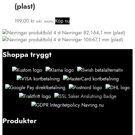
(plast)
199,00
kr
Köp nu
inkl. moms
4 st Navringar 82,1-64,1 mm (plast)
4 st Navringar 106-67,1 mm (plast)
Shoppa tryggt
Produkter