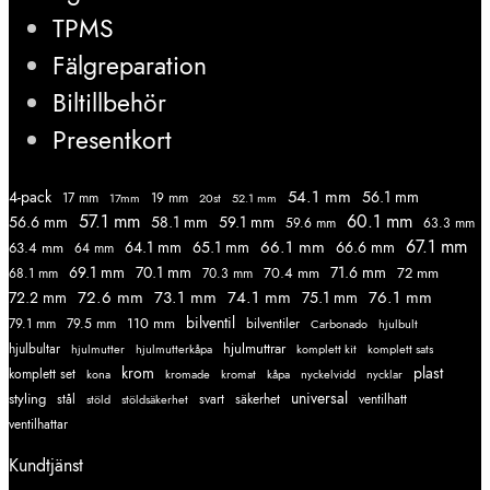
TPMS
Fälgreparation
Biltillbehör
Presentkort
54.1 mm
56.1 mm
4-pack
17 mm
19 mm
52.1 mm
17mm
20st
57.1 mm
60.1 mm
56.6 mm
58.1 mm
59.1 mm
59.6 mm
63.3 mm
67.1 mm
66.1 mm
64.1 mm
65.1 mm
66.6 mm
63.4 mm
64 mm
69.1 mm
70.1 mm
71.6 mm
70.4 mm
72 mm
68.1 mm
70.3 mm
72.6 mm
73.1 mm
74.1 mm
76.1 mm
72.2 mm
75.1 mm
110 mm
bilventil
79.1 mm
79.5 mm
bilventiler
Carbonado
hjulbult
hjulmuttrar
hjulbultar
komplett kit
komplett sats
hjulmutter
hjulmutterkåpa
krom
plast
komplett set
kromade
kromat
nycklar
kona
kåpa
nyckelvidd
styling
universal
svart
ventilhatt
stål
stöld
stöldsäkerhet
säkerhet
ventilhattar
Kundtjänst