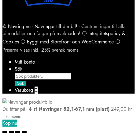
©
Navring.nu - Navringar till din bil!
- Centrumringar till alla
bilmodeller och fälgar på marknaden! ⚪
Integritetspolicy &
Cookies
⚪
Byggt med Storefront och WooCommerce
⚪
Priserna visas inkl. 25% svensk moms
Mitt konto
Sök
Products
search
Sök
Varukorg
0
Du tittar på:
4 st Navringar 82,1-67,1 mm (plast)
249,00
kr
inkl. moms
Köp nu