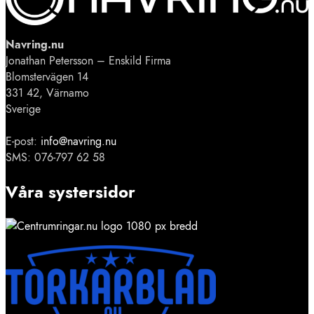
Navring.nu
Jonathan Petersson – Enskild Firma
Blomstervägen 14
331 42, Värnamo
Sverige
E-post:
info@navring.nu
SMS: 076-797 62 58
Våra systersidor