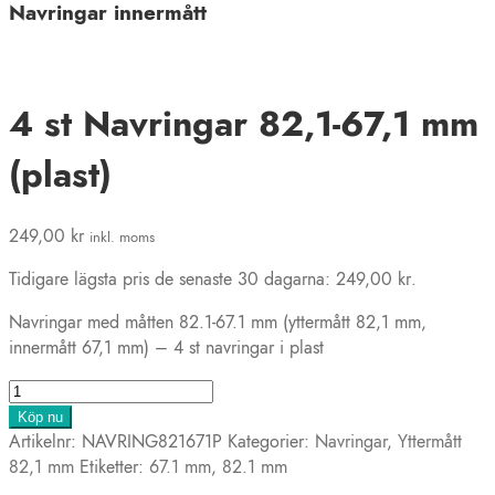
Navringar innermått
4 st Navringar 82,1-67,1 mm
(plast)
249,00
kr
inkl. moms
Tidigare lägsta pris de senaste 30 dagarna:
249,00
kr
.
Navringar med måtten 82.1-67.1 mm (yttermått 82,1 mm,
innermått 67,1 mm) – 4 st navringar i plast
4
st
Köp nu
Navringar
Artikelnr:
NAVRING821671P
Kategorier:
Navringar
,
Yttermått
82,1-
82,1 mm
Etiketter:
67.1 mm
,
82.1 mm
67,1