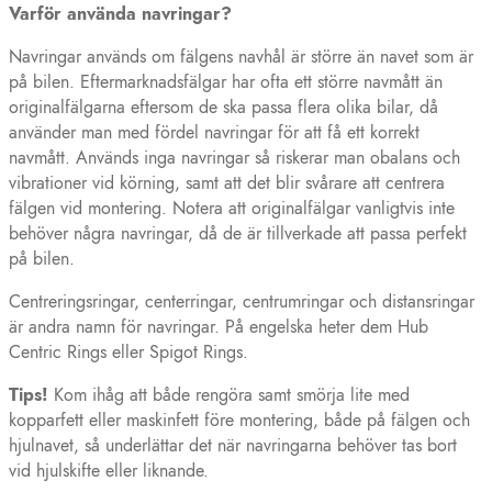
Varför använda navringar?
Navringar används om fälgens navhål är större än navet som är
på bilen. Eftermarknadsfälgar har ofta ett större navmått än
originalfälgarna eftersom de ska passa flera olika bilar, då
använder man med fördel navringar för att få ett korrekt
navmått. Används inga navringar så riskerar man obalans och
vibrationer vid körning, samt att det blir svårare att centrera
fälgen vid montering. Notera att originalfälgar vanligtvis inte
behöver några navringar, då de är tillverkade att passa perfekt
på bilen.
Centreringsringar, centerringar, centrumringar och distansringar
är andra namn för navringar. På engelska heter dem Hub
Centric Rings eller Spigot Rings.
Tips!
Kom ihåg att både rengöra samt smörja lite med
kopparfett eller maskinfett före montering, både på fälgen och
hjulnavet, så underlättar det när navringarna behöver tas bort
vid hjulskifte eller liknande.