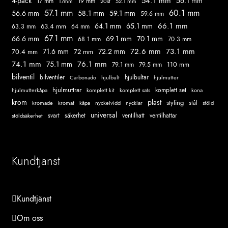
54.1 mm
56.1 mm
4-pack
17 mm
19 mm
52.1 mm
17mm
20st
57.1 mm
60.1 mm
56.6 mm
58.1 mm
59.1 mm
59.6 mm
66.1 mm
64.1 mm
65.1 mm
63.4 mm
63.3 mm
64 mm
67.1 mm
66.6 mm
69.1 mm
70.1 mm
68.1 mm
70.3 mm
72.6 mm
73.1 mm
71.6 mm
72.2 mm
70.4 mm
72 mm
74.1 mm
76.1 mm
75.1 mm
110 mm
79.1 mm
79.5 mm
bilventil
hjulbultar
bilventiler
Carbonado
hjulbult
hjulmutter
hjulmuttrar
komplett set
komplett kit
komplett sats
hjulmutterkåpa
kona
krom
plast
styling
kromade
kromat
nycklar
stål
stöld
kåpa
nyckelvidd
universal
svart
ventilhatt
stöldsäkerhet
säkerhet
ventilhattar
Kundtjänst
Kundtjänst
Om oss