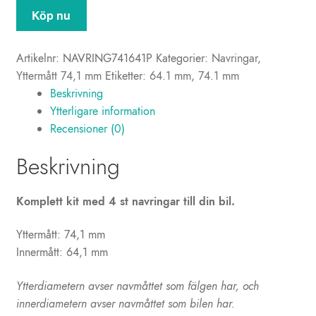
Navringar
Köp nu
74,1-
64,1
Artikelnr:
NAVRING741641P
Kategorier:
Navringar
,
mm
Yttermått 74,1 mm
Etiketter:
64.1 mm
,
74.1 mm
(plast)
Beskrivning
mängd
Ytterligare information
Recensioner (0)
Beskrivning
Komplett kit med 4 st navringar till din bil.
Yttermått: 74,1 mm
Innermått: 64,1 mm
Ytterdiametern avser navmåttet som fälgen har, och
innerdiametern avser navmåttet som bilen har.