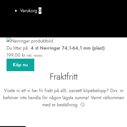
Varukorg
0
Du tittar på:
4 st Navringar 74,1-64,1 mm (plast)
199,00
kr
inkl. moms
Köp nu
Fraktfritt
Visste ni att vi har fri frakt på allt, oavsett köpebelopp? Dvs. ni
behöver inte handla för någon lägsta summa! Varmt välkommen
med er beställning. 🙂