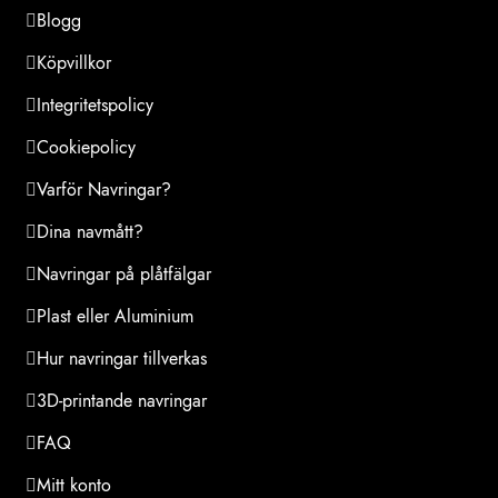
Blogg
Köpvillkor
Integritetspolicy
Cookiepolicy
Varför Navringar?
Dina navmått?
Navringar på plåtfälgar
Plast eller Aluminium
Hur navringar tillverkas
3D-printande navringar
FAQ
Mitt konto