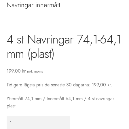
Biltillbehör
Navringar innermått
Presentkort
Kundtjänst
4 st Navringar 74,1-64,1
Info
mm (plast)
Blogg
Mitt konto
199,00
kr
inkl. moms
Tidigare lägsta pris de senaste 30 dagarna:
199,00
kr
.
Yttermått 74,1 mm / Innermått 64,1 mm / 4 st navringar i
plast
4
st