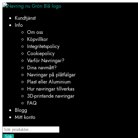
Hoppa
Hoppa
till
till
Kundtjänst
navigering
innehåll
Info
Om oss
Köpvillkor
Integritetspolicy
Cookiepolicy
Varför Navringar?
Dina navmått?
Navringar på plåtfälgar
Plast eller Aluminium
Hur navringar tillverkas
3D-printande navringar
FAQ
Blogg
Mitt konto
Products
search
Sök