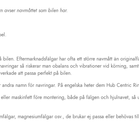
n avser navmåttet som bilen har.
pel.
bilen. Eftermarknadsfälgar har ofta ett större navmått än originalf
navringar så riskerar man obalans och vibrationer vid körning, samt a
lverkade att passa perfekt på bilen.
är andra namn för navringar. På engelska heter dem Hub Centric Rin
ler maskinfett före montering, både på fälgen och hjulnavet, så und
mfälgar, magnesiumfälgar osv., de brukar ej passa eller behövas till