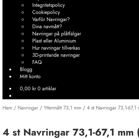
Integritetspolicy
Cookiepolicy
Varför Navringar?
Dina navmått?
Navringar på plåtfälgar
Plast eller Aluminium
Hur navringar tillverkas
3D-printande navringar
FAQ
Blogg
Mitt konto
0,00
kr
0 artiklar
Hem
/
Navringar
/
Yttermått 73,1 mm
/
4 st Navringar 73,1-67,1 
4 st Navringar 73,1-67,1 mm (