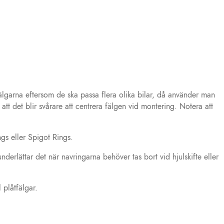
älgarna eftersom de ska passa flera olika bilar, då använder man
tt det blir svårare att centrera fälgen vid montering. Notera att
gs eller Spigot Rings.
erlättar det när navringarna behöver tas bort vid hjulskifte eller
 plåtfälgar.