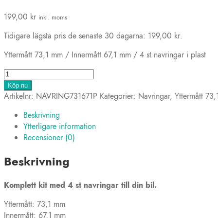
199,00
kr
inkl. moms
Tidigare lägsta pris de senaste 30 dagarna:
199,00
kr
.
Yttermått 73,1 mm / Innermått 67,1 mm / 4 st navringar i plast
4
st
Köp nu
Navringar
Artikelnr:
NAVRING731671P
Kategorier:
Navringar
,
Yttermått 73
73,1-
Beskrivning
67,1
Ytterligare information
mm
Recensioner (0)
(plast)
mängd
Beskrivning
Komplett kit med 4 st navringar till din bil.
Yttermått: 73,1 mm
Innermått: 67,1 mm