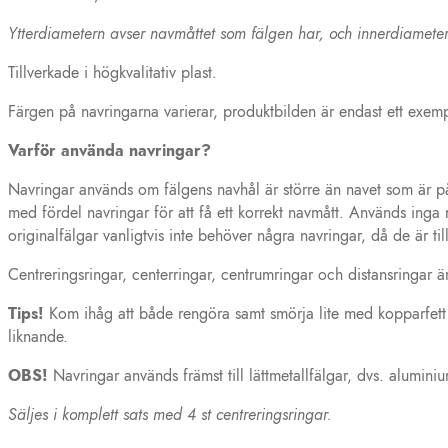
Ytterdiametern avser navmåttet som fälgen har, och innerdiameter
Tillverkade i högkvalitativ plast.
Färgen på navringarna varierar, produktbilden är endast ett exem
Varför använda navringar?
Navringar används om fälgens navhål är större än navet som är på 
med fördel navringar för att få ett korrekt navmått. Används inga 
originalfälgar vanligtvis inte behöver några navringar, då de är til
Centreringsringar, centerringar, centrumringar och distansringar 
Tips!
Kom ihåg att både rengöra samt smörja lite med kopparfett el
liknande.
OBS!
Navringar används främst till lättmetallfälgar, dvs. aluminiu
Säljes i komplett sats med 4 st centreringsringar.