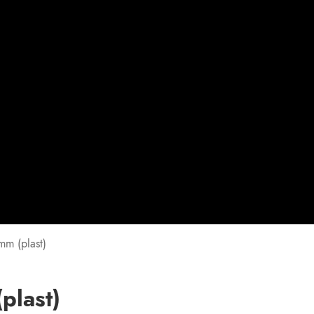
mm (plast)
plast)