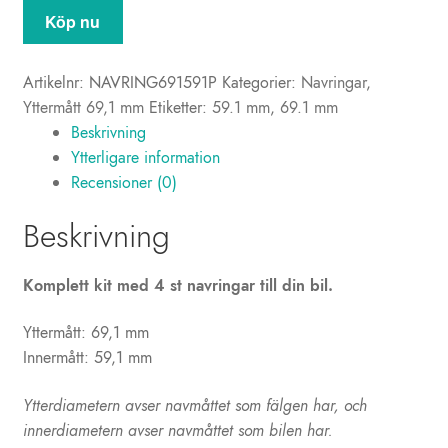
Navringar
Köp nu
69,1-
59,1
Artikelnr:
NAVRING691591P
Kategorier:
Navringar
,
mm
Yttermått 69,1 mm
Etiketter:
59.1 mm
,
69.1 mm
(plast)
Beskrivning
mängd
Ytterligare information
Recensioner (0)
Beskrivning
Komplett kit med 4 st navringar till din bil.
Yttermått: 69,1 mm
Innermått: 59,1 mm
Ytterdiametern avser navmåttet som fälgen har, och
innerdiametern avser navmåttet som bilen har.