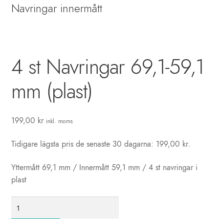
Biltillbehör
Navringar innermått
Presentkort
Kundtjänst
4 st Navringar 69,1-59,1
Info
mm (plast)
Blogg
Mitt konto
199,00
kr
inkl. moms
Tidigare lägsta pris de senaste 30 dagarna:
199,00
kr
.
Yttermått 69,1 mm / Innermått 59,1 mm / 4 st navringar i
plast
4
st