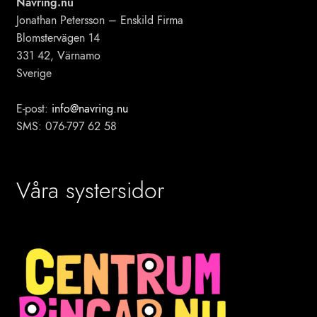
Navring.nu
Jonathan Petersson – Enskild Firma
Blomstervägen 14
331 42, Värnamo
Sverige
E-post:
info@navring.nu
SMS: 076-797 62 58
Våra systersidor