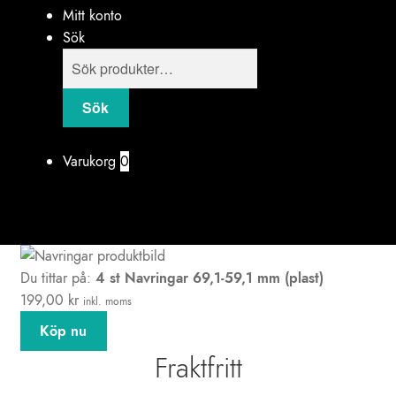
Mitt konto
Sök
Products
search
Sök
Varukorg
0
Du tittar på:
4 st Navringar 69,1-59,1 mm (plast)
199,00
kr
inkl. moms
Köp nu
Fraktfritt