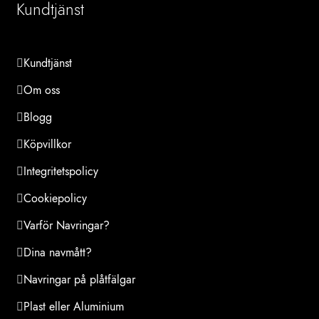
Kundtjänst
Kundtjänst
Om oss
Blogg
Köpvillkor
Integritetspolicy
Cookiepolicy
Varför Navringar?
Dina navmått?
Navringar på plåtfälgar
Plast eller Aluminium