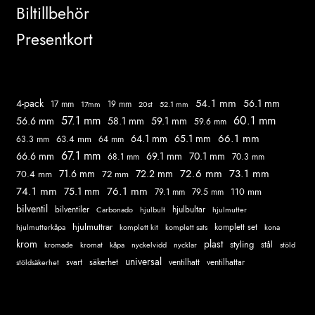
Biltillbehör
Presentkort
54.1 mm
56.1 mm
4-pack
17 mm
19 mm
52.1 mm
17mm
20st
57.1 mm
60.1 mm
56.6 mm
58.1 mm
59.1 mm
59.6 mm
66.1 mm
64.1 mm
65.1 mm
63.4 mm
63.3 mm
64 mm
67.1 mm
66.6 mm
69.1 mm
70.1 mm
68.1 mm
70.3 mm
72.6 mm
73.1 mm
71.6 mm
72.2 mm
70.4 mm
72 mm
74.1 mm
76.1 mm
75.1 mm
110 mm
79.1 mm
79.5 mm
bilventil
hjulbultar
bilventiler
Carbonado
hjulbult
hjulmutter
hjulmuttrar
komplett set
komplett kit
komplett sats
hjulmutterkåpa
kona
krom
plast
styling
kromade
kromat
nycklar
stål
stöld
kåpa
nyckelvidd
universal
svart
ventilhatt
stöldsäkerhet
säkerhet
ventilhattar