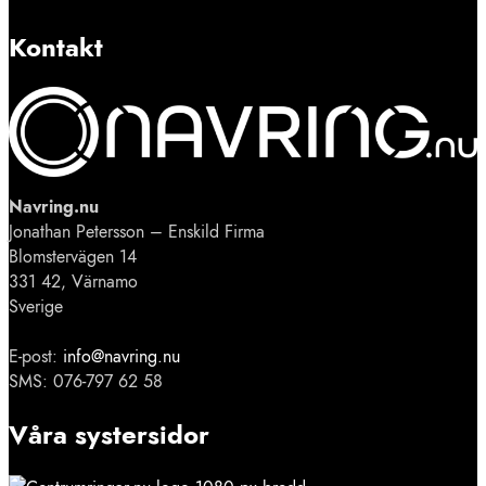
Kontakt
Navring.nu
Jonathan Petersson – Enskild Firma
Blomstervägen 14
331 42, Värnamo
Sverige
E-post:
info@navring.nu
SMS: 076-797 62 58
Våra systersidor