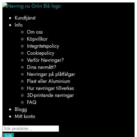
Hoppa
Hoppa
till
till
Kundtjänst
navigering
innehåll
Info
Om oss
Köpvillkor
Integritetspolicy
Cookiepolicy
Varför Navringar?
Dina navmått?
Navringar på plåtfälgar
Plast eller Aluminium
Hur navringar tillverkas
3D-printande navringar
FAQ
Blogg
Mitt konto
Products
search
Sök