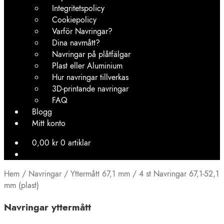
Integritetspolicy
Cookiepolicy
Varför Navringar?
Dina navmått?
Navringar på plåtfälgar
Plast eller Aluminium
Hur navringar tillverkas
3D-printande navringar
FAQ
Blogg
Mitt konto
0,00
kr
0 artiklar
Hem
/
Navringar
/
Yttermått 67,1 mm
/
4 st Navringar 67,1-52,1
mm (plast)
Navringar yttermått