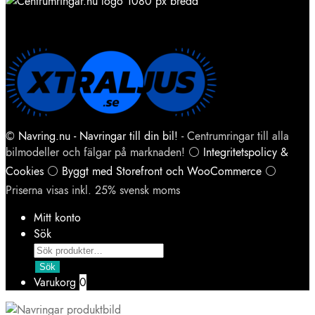
©
Navring.nu - Navringar till din bil!
- Centrumringar till alla
bilmodeller och fälgar på marknaden! ⚪
Integritetspolicy &
Cookies
⚪
Byggt med Storefront och WooCommerce
⚪
Priserna visas inkl. 25% svensk moms
Mitt konto
Sök
Products
search
Sök
Varukorg
0