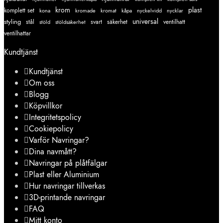
krom
plast
komplett set
kromade
kromat
nycklar
kona
kåpa
nyckelvidd
styling
universal
svart
ventilhatt
stål
stöld
stöldsäkerhet
säkerhet
ventilhattar
Kundtjänst
Kundtjänst
Om oss
Blogg
Köpvillkor
Integritetspolicy
Cookiepolicy
Varför Navringar?
Dina navmått?
Navringar på plåtfälgar
Plast eller Aluminium
Hur navringar tillverkas
3D-printande navringar
FAQ
Mitt konto