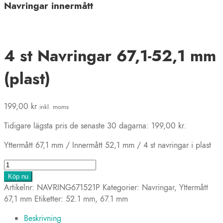
Navringar innermått
4 st Navringar 67,1-52,1 mm
(plast)
199,00
kr
inkl. moms
Tidigare lägsta pris de senaste 30 dagarna:
199,00
kr
.
Yttermått 67,1 mm / Innermått 52,1 mm / 4 st navringar i plast
4
st
Köp nu
Navringar
Artikelnr:
NAVRING671521P
Kategorier:
Navringar
,
Yttermått
67,1-
67,1 mm
Etiketter:
52.1 mm
,
67.1 mm
52,1
Beskrivning
mm