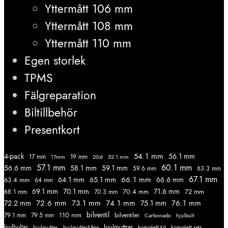
Yttermått 106 mm
Yttermått 108 mm
Yttermått 110 mm
Egen storlek
TPMS
Fälgreparation
Biltillbehör
Presentkort
54.1 mm
56.1 mm
4-pack
17 mm
19 mm
52.1 mm
17mm
20st
57.1 mm
60.1 mm
56.6 mm
58.1 mm
59.1 mm
59.6 mm
63.3 mm
67.1 mm
66.1 mm
64.1 mm
65.1 mm
66.6 mm
63.4 mm
64 mm
69.1 mm
70.1 mm
71.6 mm
70.4 mm
72 mm
68.1 mm
70.3 mm
72.6 mm
73.1 mm
74.1 mm
76.1 mm
72.2 mm
75.1 mm
110 mm
bilventil
79.1 mm
79.5 mm
bilventiler
Carbonado
hjulbult
hjulmuttrar
hjulbultar
komplett kit
komplett sats
hjulmutter
hjulmutterkåpa