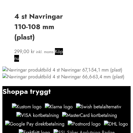
4 st Navringar
110-108 mm
(plast)
299,00
kr
Köp
inkl. moms
nu
4 st Navringar 67,1-54,1 mm (plast)
4 st Navringar 66,6-63,4 mm (plast)
Shoppa tryggt