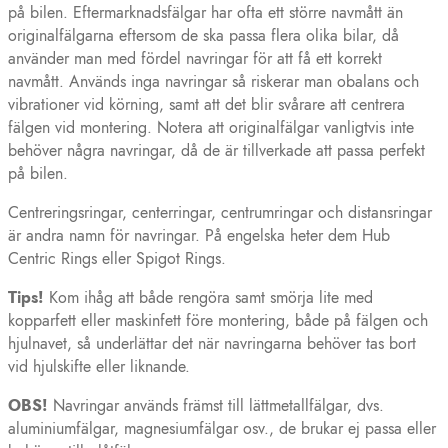
på bilen. Eftermarknadsfälgar har ofta ett större navmått än
originalfälgarna eftersom de ska passa flera olika bilar, då
använder man med fördel navringar för att få ett korrekt
navmått. Används inga navringar så riskerar man obalans och
vibrationer vid körning, samt att det blir svårare att centrera
fälgen vid montering. Notera att originalfälgar vanligtvis inte
behöver några navringar, då de är tillverkade att passa perfekt
på bilen.
Centreringsringar, centerringar, centrumringar och distansringar
är andra namn för navringar. På engelska heter dem Hub
Centric Rings eller Spigot Rings.
Tips!
Kom ihåg att både rengöra samt smörja lite med
kopparfett eller maskinfett före montering, både på fälgen och
hjulnavet, så underlättar det när navringarna behöver tas bort
vid hjulskifte eller liknande.
OBS!
Navringar används främst till lättmetallfälgar, dvs.
aluminiumfälgar, magnesiumfälgar osv., de brukar ej passa eller