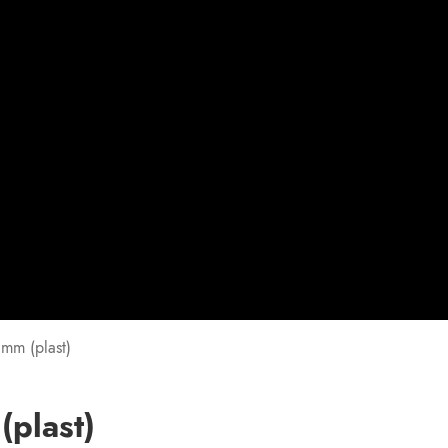
 mm (plast)
(plast)