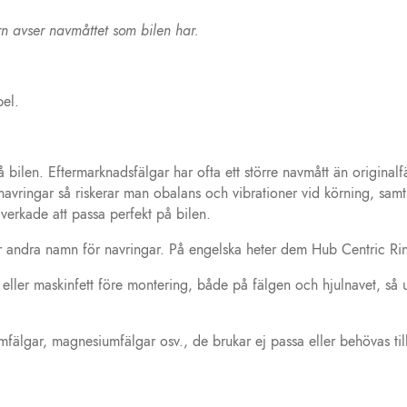
n avser navmåttet som bilen har.
pel.
bilen. Eftermarknadsfälgar har ofta ett större navmått än originalf
navringar så riskerar man obalans och vibrationer vid körning, samt a
lverkade att passa perfekt på bilen.
är andra namn för navringar. På engelska heter dem Hub Centric Rin
ler maskinfett före montering, både på fälgen och hjulnavet, så und
mfälgar, magnesiumfälgar osv., de brukar ej passa eller behövas till