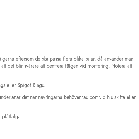
älgarna eftersom de ska passa flera olika bilar, då använder man
tt det blir svårare att centrera fälgen vid montering. Notera att
gs eller Spigot Rings.
erlättar det när navringarna behöver tas bort vid hjulskifte eller
 plåtfälgar.