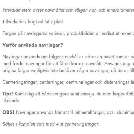
Ytterdiametern avser navmåttet som fälgen har, och innerdiameter
Tillverkade i högkvalitativ plast.
Färgen på navringarna varierar, produktbilden är endast ett exem
Varför använda navringar?
Navringar används om fälgens navhål är större än navet som är på 
med fördel navringar för att få ett korrekt navmått. Används inga 
originalfälgar vanligtvis inte behöver några navringar, då de är til
Centreringsringar, centerringar, centrumringar och distansringar 
Tips!
Kom ihåg att både rengöra samt smörja lite med kopparfett el
liknande.
OBS!
Navringar används främst till lättmetallfälgar, dvs. aluminiu
Säljes i komplett sats med 4 st centreringsringar.