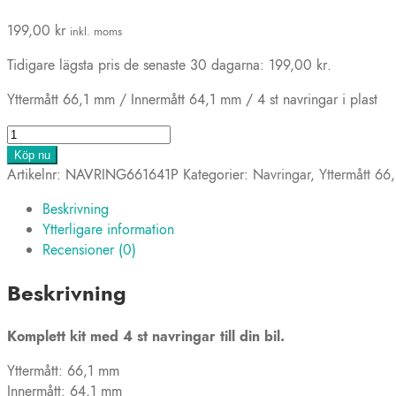
199,00
kr
inkl. moms
Tidigare lägsta pris de senaste 30 dagarna:
199,00
kr
.
Yttermått 66,1 mm / Innermått 64,1 mm / 4 st navringar i plast
4
st
Köp nu
Navringar
Artikelnr:
NAVRING661641P
Kategorier:
Navringar
,
Yttermått 66
66,1-
Beskrivning
64,1
Ytterligare information
mm
Recensioner (0)
(plast)
mängd
Beskrivning
Komplett kit med 4 st navringar till din bil.
Yttermått: 66,1 mm
Innermått: 64,1 mm