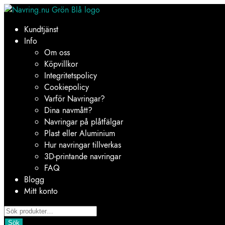
Hoppa
Hoppa
till
till
Kundtjänst
navigering
innehåll
Info
Om oss
Köpvillkor
Integritetspolicy
Cookiepolicy
Varför Navringar?
Dina navmått?
Navringar på plåtfälgar
Plast eller Aluminium
Hur navringar tillverkas
3D-printande navringar
FAQ
Blogg
Mitt konto
Products
search
Sök