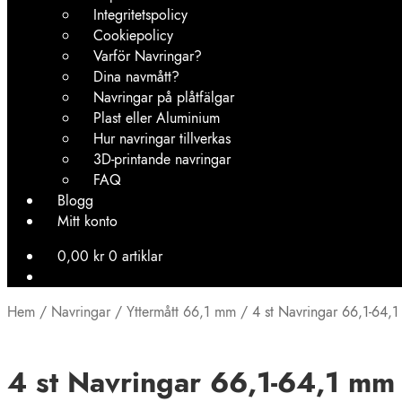
Integritetspolicy
Cookiepolicy
Varför Navringar?
Dina navmått?
Navringar på plåtfälgar
Plast eller Aluminium
Hur navringar tillverkas
3D-printande navringar
FAQ
Blogg
Mitt konto
0,00
kr
0 artiklar
Hem
/
Navringar
/
Yttermått 66,1 mm
/
4 st Navringar 66,1-64,1
4 st Navringar 66,1-64,1 mm 