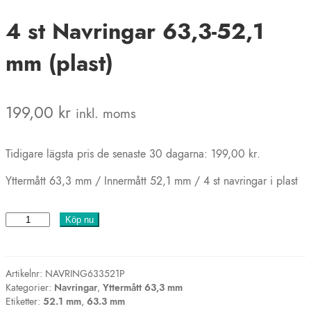
4 st Navringar 63,3-52,1
mm (plast)
199,00
kr
inkl. moms
Tidigare lägsta pris de senaste 30 dagarna:
199,00
kr
.
Yttermått 63,3 mm / Innermått 52,1 mm / 4 st navringar i plast
4
Köp nu
st
Navringar
63,3-
Artikelnr:
NAVRING633521P
52,1
Kategorier:
Navringar
,
Yttermått 63,3 mm
mm
Etiketter:
52.1 mm
,
63.3 mm