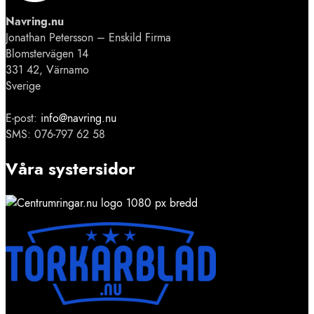
Navring.nu
Jonathan Petersson – Enskild Firma
Blomstervägen 14
331 42, Värnamo
Sverige
E-post:
info@navring.nu
SMS: 076-797 62 58
Våra systersidor