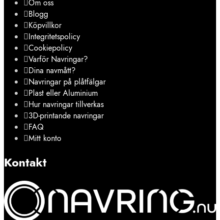
Om oss
Blogg
Köpvillkor
Integritetspolicy
Cookiepolicy
Varför Navringar?
Dina navmått?
Navringar på plåtfälgar
Plast eller Aluminium
Hur navringar tillverkas
3D-printande navringar
FAQ
Mitt konto
Kontakt