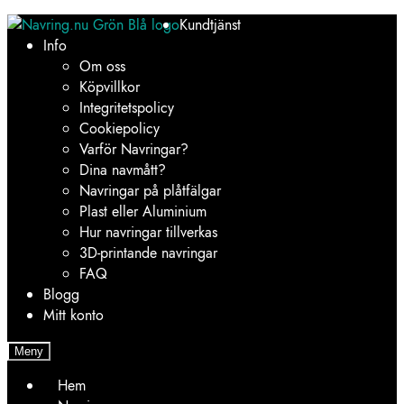
Hoppa
Hoppa
Kundtjänst
till
till
Info
navigering
innehåll
Om oss
Köpvillkor
Integritetspolicy
Cookiepolicy
Varför Navringar?
Dina navmått?
Navringar på plåtfälgar
Plast eller Aluminium
Hur navringar tillverkas
3D-printande navringar
FAQ
Blogg
Mitt konto
Meny
Hem