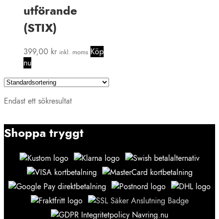
utförande
(STIX)
399,00
kr
Köp
inkl. moms
nu
Endast ett sökresultat
Shoppa tryggt