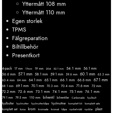
Yttermått 108 mm
Yttermått 110 mm
Egen storlek
TPMS
Fälgreparation
Biltillbehör
Presentkort
54.1 mm
56.1 mm
4-pack
17 mm
19 mm
52.1 mm
17mm
20st
57.1 mm
60.1 mm
56.6 mm
58.1 mm
59.1 mm
59.6 mm
63.3 mm
67.1 mm
66.1 mm
64.1 mm
65.1 mm
66.6 mm
63.4 mm
64 mm
69.1 mm
70.1 mm
71.6 mm
70.4 mm
72 mm
68.1 mm
70.3 mm
72.6 mm
73.1 mm
74.1 mm
76.1 mm
72.2 mm
75.1 mm
110 mm
bilventil
79.1 mm
79.5 mm
bilventiler
Carbonado
hjulbult
hjulmuttrar
hjulbultar
komplett kit
komplett sats
hjulmutter
hjulmutterkåpa
krom
plast
komplett set
kromade
kromat
nycklar
kona
kåpa
nyckelvidd