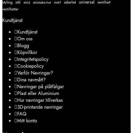
styling
universal
svart
ventilhatt
stål
stöld
stöldsäkerhet
säkerhet
ventilhattar
Kundtjänst
Kundtjänst
Om oss
Blogg
Köpvillkor
Integritetspolicy
Cookiepolicy
Varför Navringar?
Dina navmått?
Navringar på plåtfälgar
Plast eller Aluminium
Hur navringar tillverkas
3D-printande navringar
FAQ
Mitt konto