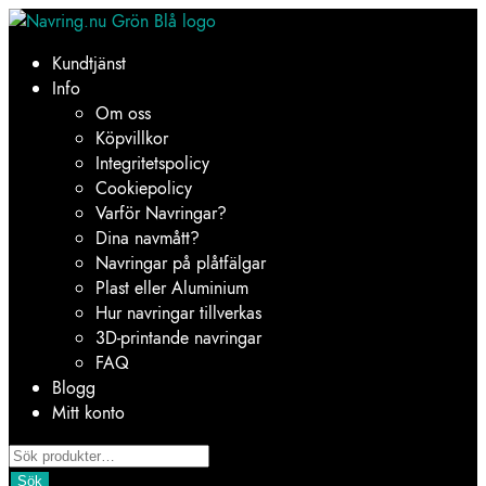
Hoppa
Hoppa
till
till
Kundtjänst
navigering
innehåll
Info
Om oss
Köpvillkor
Integritetspolicy
Cookiepolicy
Varför Navringar?
Dina navmått?
Navringar på plåtfälgar
Plast eller Aluminium
Hur navringar tillverkas
3D-printande navringar
FAQ
Blogg
Mitt konto
Products
search
Sök