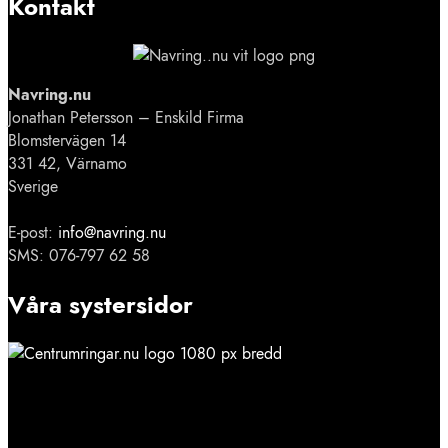
Kontakt
Navring.nu
Jonathan Petersson – Enskild Firma
Blomstervägen 14
331 42, Värnamo
Sverige
E-post:
info@navring.nu
SMS: 076-797 62 58
Våra systersidor