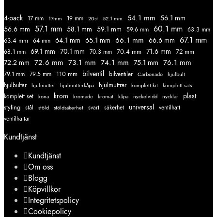
54.1 mm
56.1 mm
4-pack
17 mm
19 mm
52.1 mm
17mm
20st
57.1 mm
60.1 mm
56.6 mm
58.1 mm
59.1 mm
59.6 mm
63.3 mm
67.1 mm
66.1 mm
64.1 mm
65.1 mm
66.6 mm
63.4 mm
64 mm
69.1 mm
70.1 mm
71.6 mm
70.4 mm
72 mm
68.1 mm
70.3 mm
72.6 mm
73.1 mm
74.1 mm
76.1 mm
72.2 mm
75.1 mm
110 mm
bilventil
79.1 mm
79.5 mm
bilventiler
Carbonado
hjulbult
hjulmuttrar
hjulbultar
komplett kit
komplett sats
hjulmutter
hjulmutterkåpa
krom
plast
komplett set
kromade
kromat
nycklar
kona
kåpa
nyckelvidd
styling
universal
svart
ventilhatt
stål
stöld
stöldsäkerhet
säkerhet
ventilhattar
Kundtjänst
Kundtjänst
Om oss
Blogg
Köpvillkor
Integritetspolicy
Cookiepolicy