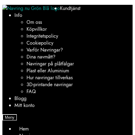
Hoppa
Hoppa
Kundtjänst
till
till
Info
navigering
innehåll
Om oss
Köpvillkor
Integritetspolicy
Cookiepolicy
Varför Navringar?
Dina navmått?
Navringar på plåtfälgar
Plast eller Aluminium
Hur navringar tillverkas
3D-printande navringar
FAQ
Blogg
Mitt konto
Meny
Hem