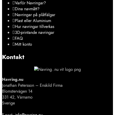
Varför Navringar?
Dina navmått?
Navringar på plåtfälgar
Plast eller Aluminium
Hur navringar tillverkas
3D-printande navringar
FAQ
Mitt konto
Kontakt
Navring.nu
Jonathan Petersson – Enskild Firma
Blomstervägen 14
331 42, Värnamo
Sverige
E-post:
info@navring.nu