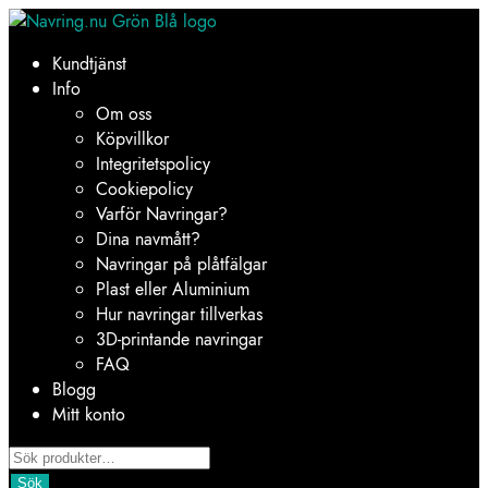
Hoppa
Hoppa
till
till
Kundtjänst
navigering
innehåll
Info
Om oss
Köpvillkor
Integritetspolicy
Cookiepolicy
Varför Navringar?
Dina navmått?
Navringar på plåtfälgar
Plast eller Aluminium
Hur navringar tillverkas
3D-printande navringar
FAQ
Blogg
Mitt konto
Products
search
Sök