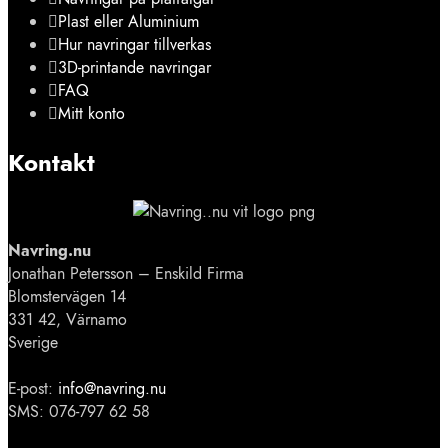
Plast eller Aluminium
Hur navringar tillverkas
3D-printande navringar
FAQ
Mitt konto
Kontakt
Navring.nu
Jonathan Petersson – Enskild Firma
Blomstervägen 14
331 42, Värnamo
Sverige
E-post:
info@navring.nu
SMS: 076-797 62 58