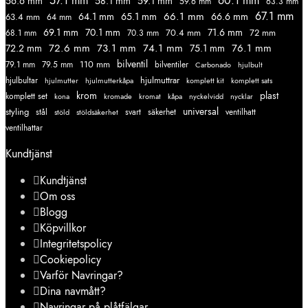
57.1 mm
60.1 mm
56.6 mm
58.1 mm
59.1 mm
59.6 mm
63.3 mm
67.1 mm
66.1 mm
64.1 mm
65.1 mm
66.6 mm
63.4 mm
64 mm
69.1 mm
70.1 mm
71.6 mm
70.4 mm
72 mm
68.1 mm
70.3 mm
72.6 mm
73.1 mm
74.1 mm
76.1 mm
72.2 mm
75.1 mm
110 mm
bilventil
79.1 mm
79.5 mm
bilventiler
Carbonado
hjulbult
hjulmuttrar
hjulbultar
komplett kit
komplett sats
hjulmutter
hjulmutterkåpa
krom
plast
komplett set
kromade
kromat
nycklar
kona
kåpa
nyckelvidd
styling
universal
svart
ventilhatt
stål
stöld
stöldsäkerhet
säkerhet
ventilhattar
Kundtjänst
Kundtjänst
Om oss
Blogg
Köpvillkor
Integritetspolicy
Cookiepolicy
Varför Navringar?
Dina navmått?
Navringar på plåtfälgar