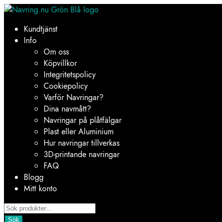
Hoppa
Hoppa
till
till
Kundtjänst
navigering
innehåll
Info
Om oss
Köpvillkor
Integritetspolicy
Cookiepolicy
Varför Navringar?
Dina navmått?
Navringar på plåtfälgar
Plast eller Aluminium
Hur navringar tillverkas
3D-printande navringar
FAQ
Blogg
Mitt konto
Products
search
Sök