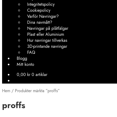
Integritetspolicy
Cookiepolicy
Varför Navringar?
Dina navmått?
Navringar på plåtfälgar
Plast eller Aluminium
Hur navringar tillverkas
3D-printande navringar
FAQ
Blogg
Mitt konto
0,00
kr
0 artiklar
Hem
/
Produkter märkta ”proffs”
proffs