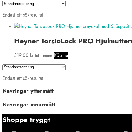
Endast ett sökresultat
Heyner TorsioLock PRO Hjulmutte
319,00
kr
Köp nu
inkl. moms
Endast ett sökresultat
Navringar yttermått
Navringar innermått
Shoppa tryggt