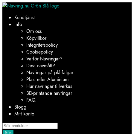
Hoppa
Hoppa
till
till
Kundtjänst
navigering
innehåll
Info
Om oss
Köpvillkor
Integritetspolicy
Cookiepolicy
Varför Navringar?
Dina navmått?
Navringar på plåtfälgar
Plast eller Aluminium
Hur navringar tillverkas
3D-printande navringar
FAQ
Blogg
Mitt konto
Products
search
Sök