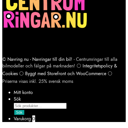
©
Navring.nu - Navringar till din bil!
- Centrumringar till alla
bilmodeller och fälgar på marknaden! ⚪
Integritetspolicy &
Cookies
⚪
Byggt med Storefront och WooCommerce
⚪
Priserna visas inkl. 25% svensk moms
Mitt konto
Sök
Products
search
Sök
Varukorg
0