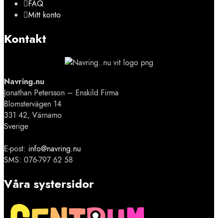
FAQ
Mitt konto
Kontakt
Navring.nu
Jonathan Petersson – Enskild Firma
Blomstervägen 14
331 42, Värnamo
Sverige
E-post:
info@navring.nu
SMS: 076-797 62 58
Våra systersidor