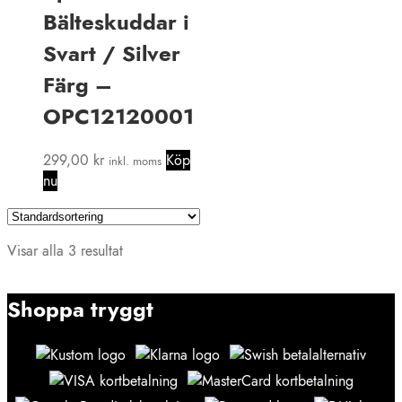
Bälteskuddar i
Svart / Silver
Färg –
OPC12120001
299,00
kr
Köp
inkl. moms
nu
Visar alla 3 resultat
Shoppa tryggt