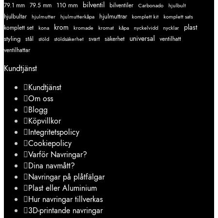
110 mm
bilventil
79.1 mm
79.5 mm
bilventiler
Carbonado
hjulbult
hjulmuttrar
hjulbultar
komplett kit
komplett sats
hjulmutter
hjulmutterkåpa
krom
plast
komplett set
kromade
kromat
nycklar
kona
kåpa
nyckelvidd
styling
universal
svart
ventilhatt
stål
stöld
stöldsäkerhet
säkerhet
ventilhattar
Kundtjänst
Kundtjänst
Om oss
Blogg
Köpvillkor
Integritetspolicy
Cookiepolicy
Varför Navringar?
Dina navmått?
Navringar på plåtfälgar
Plast eller Aluminium
Hur navringar tillverkas
3D-printande navringar