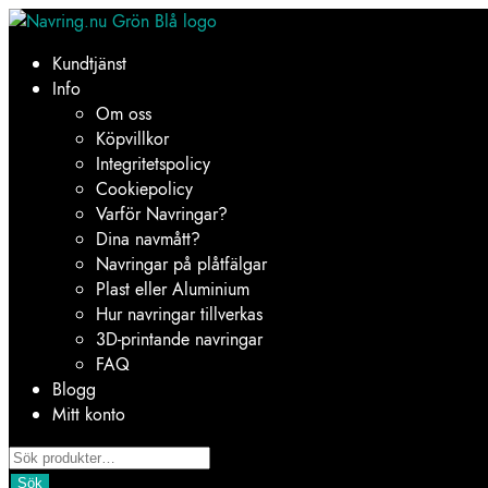
Hoppa
Hoppa
till
till
Kundtjänst
navigering
innehåll
Info
Om oss
Köpvillkor
Integritetspolicy
Cookiepolicy
Varför Navringar?
Dina navmått?
Navringar på plåtfälgar
Plast eller Aluminium
Hur navringar tillverkas
3D-printande navringar
FAQ
Blogg
Mitt konto
Products
search
Sök