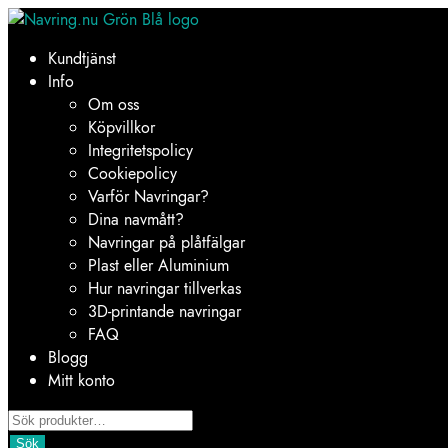
Hoppa
Hoppa
till
till
Kundtjänst
navigering
innehåll
Info
Om oss
Köpvillkor
Integritetspolicy
Cookiepolicy
Varför Navringar?
Dina navmått?
Navringar på plåtfälgar
Plast eller Aluminium
Hur navringar tillverkas
3D-printande navringar
FAQ
Blogg
Mitt konto
Products
search
Sök