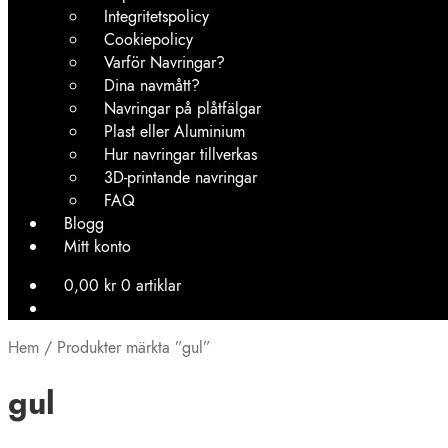
Integritetspolicy
Cookiepolicy
Varför Navringar?
Dina navmått?
Navringar på plåtfälgar
Plast eller Aluminium
Hur navringar tillverkas
3D-printande navringar
FAQ
Blogg
Mitt konto
0,00
kr
0 artiklar
Hem
/
Produkter märkta ”gul”
gul