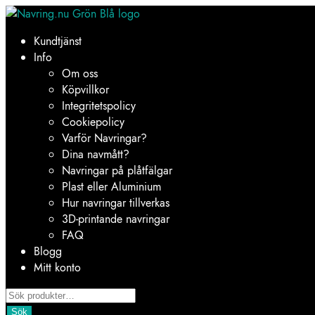
Hoppa
Hoppa
till
till
Kundtjänst
navigering
innehåll
Info
Om oss
Köpvillkor
Integritetspolicy
Cookiepolicy
Varför Navringar?
Dina navmått?
Navringar på plåtfälgar
Plast eller Aluminium
Hur navringar tillverkas
3D-printande navringar
FAQ
Blogg
Mitt konto
Products
search
Sök