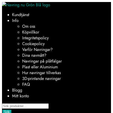
Hoppa
Hoppa
till
till
Kundtjänst
navigering
innehåll
Info
Om oss
Köpvillkor
Integritetspolicy
Cookiepolicy
Varför Navringar?
Dina navmått?
Navringar på plåtfälgar
Plast eller Aluminium
Hur navringar tillverkas
3D-printande navringar
FAQ
Blogg
Mitt konto
Products
search
Sök