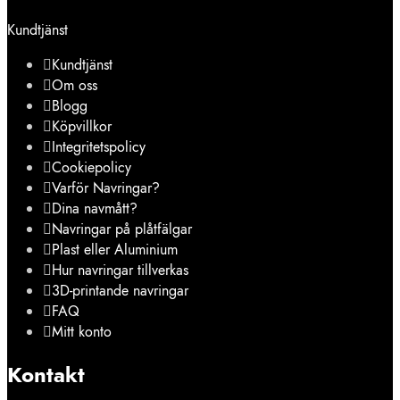
Kundtjänst
Kundtjänst
Om oss
Blogg
Köpvillkor
Integritetspolicy
Cookiepolicy
Varför Navringar?
Dina navmått?
Navringar på plåtfälgar
Plast eller Aluminium
Hur navringar tillverkas
3D-printande navringar
FAQ
Mitt konto
Kontakt