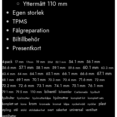
Yttermått 110 mm
Egen storlek
TPMS
Fälgreparation
Biltillbehör
Presentkort
54.1 mm
56.1 mm
4-pack
17 mm
19 mm
52.1 mm
17mm
20st
57.1 mm
60.1 mm
56.6 mm
58.1 mm
59.1 mm
59.6 mm
63.3 mm
67.1 mm
66.1 mm
64.1 mm
65.1 mm
66.6 mm
63.4 mm
64 mm
69.1 mm
70.1 mm
71.6 mm
70.4 mm
72 mm
68.1 mm
70.3 mm
72.6 mm
73.1 mm
74.1 mm
76.1 mm
72.2 mm
75.1 mm
110 mm
bilventil
79.1 mm
79.5 mm
bilventiler
Carbonado
hjulbult
hjulmuttrar
hjulbultar
komplett kit
komplett sats
hjulmutter
hjulmutterkåpa
krom
plast
komplett set
kromade
kromat
nycklar
kona
kåpa
nyckelvidd
styling
universal
svart
ventilhatt
stål
stöld
stöldsäkerhet
säkerhet
ventilhattar