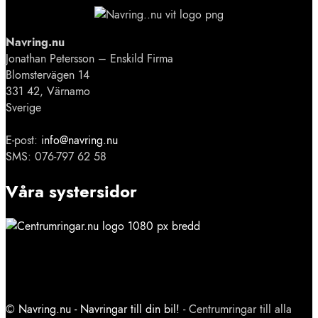
Navring.nu
Jonathan Petersson – Enskild Firma
Blomstervägen 14
331 42, Värnamo
Sverige
E-post:
info@navring.nu
SMS: 076-797 62 58
Våra systersidor
©
Navring.nu - Navringar till din bil!
- Centrumringar till alla