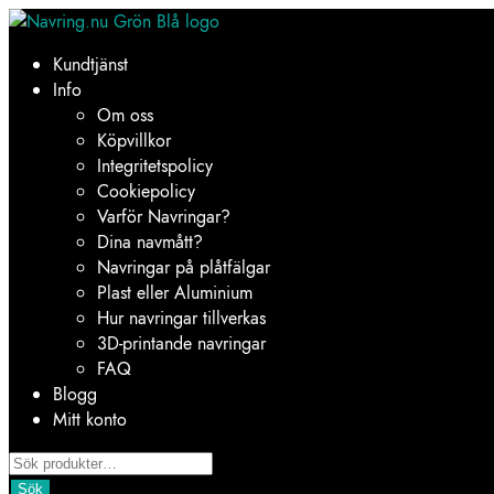
Hoppa
Hoppa
till
till
Kundtjänst
navigering
innehåll
Info
Om oss
Köpvillkor
Integritetspolicy
Cookiepolicy
Varför Navringar?
Dina navmått?
Navringar på plåtfälgar
Plast eller Aluminium
Hur navringar tillverkas
3D-printande navringar
FAQ
Blogg
Mitt konto
Products
search
Sök