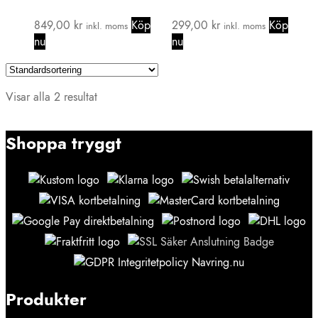
849,00
kr
Köp
299,00
kr
Köp
inkl. moms
inkl. moms
nu
nu
Visar alla 2 resultat
Shoppa tryggt
Produkter