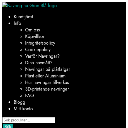
Hoppa
Hoppa
till
till
Kundtjänst
navigering
innehåll
Info
Om oss
Köpvillkor
Integritetspolicy
Cookiepolicy
Varför Navringar?
Dina navmått?
Navringar på plåtfälgar
Plast eller Aluminium
Hur navringar tillverkas
3D-printande navringar
FAQ
Blogg
Mitt konto
Products
search
Sök