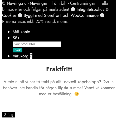
©
Navring.nu - Navringar till din bil!
- Centrumringar till alla
bilmodeller och fälgar på marknaden!
Integritetspolicy &
Cookies
Byggt med Storefront och WooCommerce
Priserna visas inkl. 25% svensk moms
Mitt konto
Sök
Products
search
Sök
Varukorg
0
Fraktfritt
Visste ni att vi har fri frakt på allt, oavsett köpebelopp? Dvs. ni
behöver inte handla för någon lägsta summa! Varmt välkommen
med er beställning.
Stäng