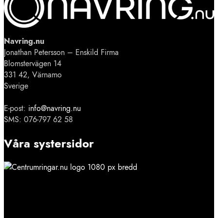
Navring.nu
Jonathan Petersson – Enskild Firma
Blomstervägen 14
331 42, Värnamo
Sverige
E-post:
info@navring.nu
SMS: 076-797 62 58
Våra systersidor