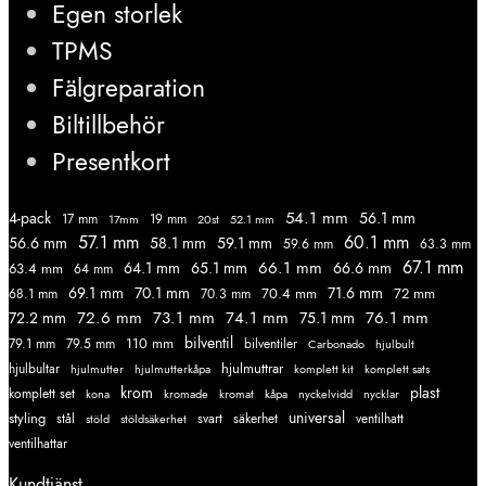
Egen storlek
TPMS
Fälgreparation
Biltillbehör
Presentkort
54.1 mm
56.1 mm
4-pack
17 mm
19 mm
52.1 mm
17mm
20st
57.1 mm
60.1 mm
56.6 mm
58.1 mm
59.1 mm
59.6 mm
63.3 mm
67.1 mm
66.1 mm
64.1 mm
65.1 mm
66.6 mm
63.4 mm
64 mm
69.1 mm
70.1 mm
71.6 mm
70.4 mm
72 mm
68.1 mm
70.3 mm
72.6 mm
73.1 mm
74.1 mm
76.1 mm
72.2 mm
75.1 mm
110 mm
bilventil
79.1 mm
79.5 mm
bilventiler
Carbonado
hjulbult
hjulmuttrar
hjulbultar
komplett kit
komplett sats
hjulmutter
hjulmutterkåpa
krom
plast
komplett set
kromade
kromat
nycklar
kona
kåpa
nyckelvidd
styling
universal
svart
ventilhatt
stål
stöld
stöldsäkerhet
säkerhet
ventilhattar
Kundtjänst