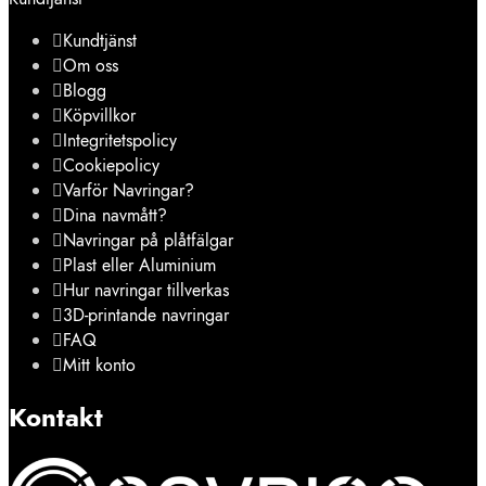
Kundtjänst
Om oss
Blogg
Köpvillkor
Integritetspolicy
Cookiepolicy
Varför Navringar?
Dina navmått?
Navringar på plåtfälgar
Plast eller Aluminium
Hur navringar tillverkas
3D-printande navringar
FAQ
Mitt konto
Kontakt