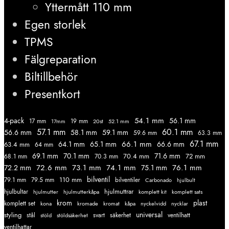
Yttermått 110 mm
Egen storlek
TPMS
Fälgreparation
Biltillbehör
Presentkort
54.1 mm
56.1 mm
4-pack
17 mm
19 mm
52.1 mm
17mm
20st
57.1 mm
60.1 mm
56.6 mm
58.1 mm
59.1 mm
59.6 mm
63.3 mm
67.1 mm
66.1 mm
64.1 mm
65.1 mm
66.6 mm
63.4 mm
64 mm
69.1 mm
70.1 mm
71.6 mm
70.4 mm
72 mm
68.1 mm
70.3 mm
72.6 mm
73.1 mm
74.1 mm
76.1 mm
72.2 mm
75.1 mm
110 mm
bilventil
79.1 mm
79.5 mm
bilventiler
Carbonado
hjulbult
hjulmuttrar
hjulbultar
komplett kit
komplett sats
hjulmutter
hjulmutterkåpa
krom
plast
komplett set
kromade
kromat
nycklar
kona
kåpa
nyckelvidd
styling
universal
svart
ventilhatt
stål
stöld
stöldsäkerhet
säkerhet
ventilhattar