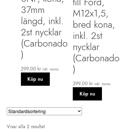
till Ford,
37mm
M12x1,5,
längd, inkl.
bred kona,
2st nycklar
inkl. 2st
(Carbonado
nycklar
)
(Carbonado
)
299,00
kr
inkl. moms
Köp nu
299,00
kr
inkl. moms
Köp nu
Visar alla 2 resultat