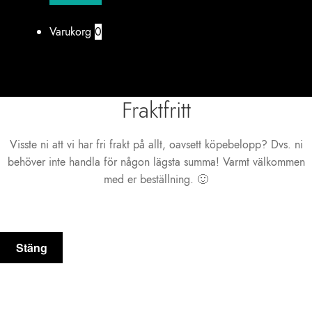
Varukorg
0
Fraktfritt
Visste ni att vi har fri frakt på allt, oavsett köpebelopp? Dvs. ni
behöver inte handla för någon lägsta summa! Varmt välkommen
med er beställning. 🙂
Stäng