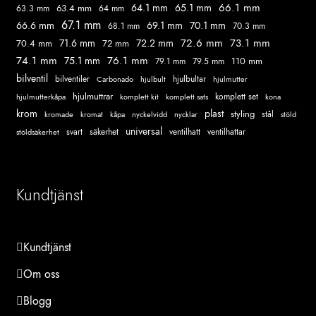
66.1 mm
64.1 mm
65.1 mm
63.4 mm
63.3 mm
64 mm
67.1 mm
66.6 mm
69.1 mm
70.1 mm
68.1 mm
70.3 mm
72.6 mm
73.1 mm
71.6 mm
72.2 mm
70.4 mm
72 mm
74.1 mm
76.1 mm
75.1 mm
110 mm
79.1 mm
79.5 mm
bilventil
hjulbultar
bilventiler
Carbonado
hjulbult
hjulmutter
hjulmuttrar
komplett set
komplett kit
komplett sats
hjulmutterkåpa
kona
krom
plast
styling
kromade
kromat
nycklar
stål
stöld
kåpa
nyckelvidd
universal
svart
ventilhatt
stöldsäkerhet
säkerhet
ventilhattar
Kundtjänst
Kundtjänst
Om oss
Blogg