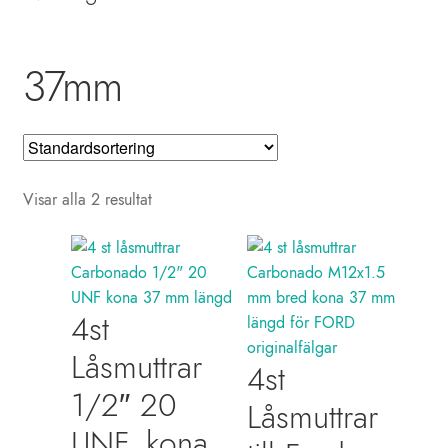
Biltillbehör
Presentkort
37mm
Kundtjänst
Info
Blogg
Visar alla 2 resultat
Mitt konto
4st
Låsmuttrar
4st
1/2″ 20
Låsmuttrar
UNF, kona,