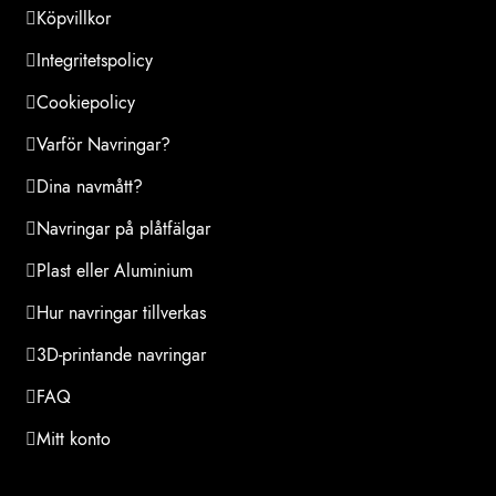
Köpvillkor
Integritetspolicy
Cookiepolicy
Varför Navringar?
Dina navmått?
Navringar på plåtfälgar
Plast eller Aluminium
Hur navringar tillverkas
3D-printande navringar
FAQ
Mitt konto