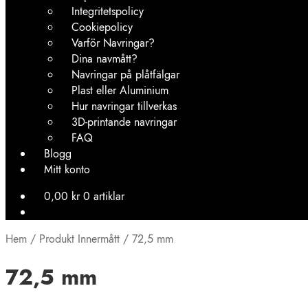
Integritetspolicy
Cookiepolicy
Varför Navringar?
Dina navmått?
Navringar på plåtfälgar
Plast eller Aluminium
Hur navringar tillverkas
3D-printande navringar
FAQ
Blogg
Mitt konto
0,00
kr
0 artiklar
Hem
/
Produkt Innermått
/
72,5 mm
72,5 mm