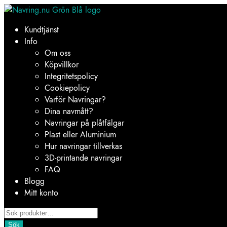
Hoppa
Hoppa
till
till
Kundtjänst
navigering
innehåll
Info
Om oss
Köpvillkor
Integritetspolicy
Cookiepolicy
Varför Navringar?
Dina navmått?
Navringar på plåtfälgar
Plast eller Aluminium
Hur navringar tillverkas
3D-printande navringar
FAQ
Blogg
Mitt konto
Products
search
Sök