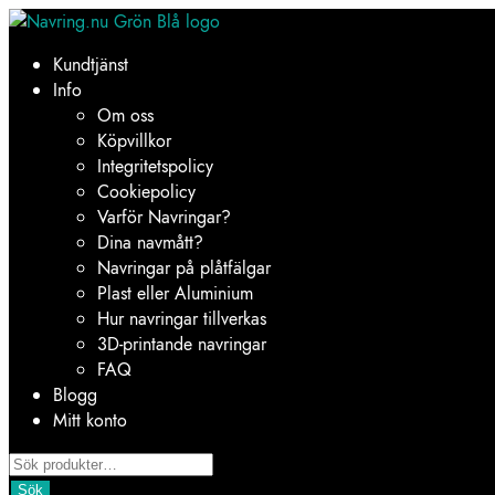
Hoppa
Hoppa
till
till
Kundtjänst
navigering
innehåll
Info
Om oss
Köpvillkor
Integritetspolicy
Cookiepolicy
Varför Navringar?
Dina navmått?
Navringar på plåtfälgar
Plast eller Aluminium
Hur navringar tillverkas
3D-printande navringar
FAQ
Blogg
Mitt konto
Products
search
Sök