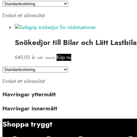
Endast ett sökresultat
Snökedjor till Bilar och Lätt Lastbil
649,00
kr
Köp nu
inkl. moms
Endast ett sökresultat
Navringar yttermått
Navringar innermått
Shoppa tryggt